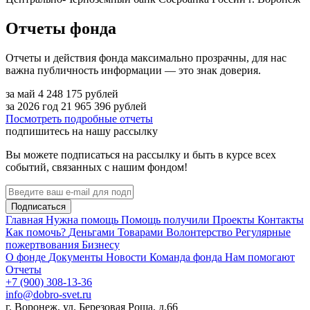
Отчеты фонда
Отчеты и действия фонда максимально прозрачны, для нас
важна публичность информации — это знак доверия.
за май
4 248 175
рублей
за 2026 год
21 965 396
рублей
Посмотреть подробные отчеты
подпишитесь на нашу рассылку
Вы можете подписаться на рассылку и быть в курсе всех
событий, связанных с нашим фондом!
Подписаться
Главная
Нужна помощь
Помощь получили
Проекты
Контакты
Как помочь?
Деньгами
Товарами
Волонтерство
Регулярные
пожертвования
Бизнесу
О фонде
Документы
Новости
Команда фонда
Нам помогают
Отчеты
+7 (900) 308-13-36
info@dobro-svet.ru
г. Воронеж, ул. Березовая Роща, д.66