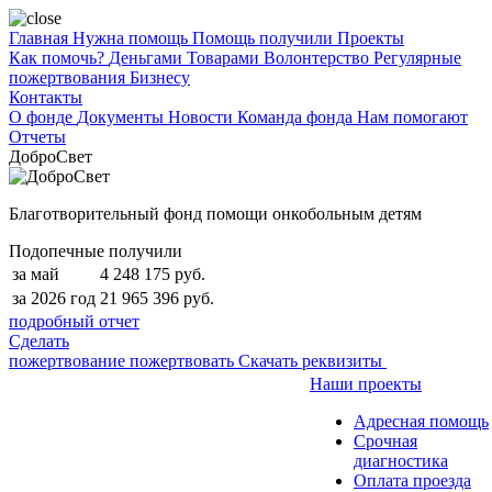
Главная
Нужна помощь
Помощь получили
Проекты
Как помочь?
Деньгами
Товарами
Волонтерство
Регулярные
пожертвования
Бизнесу
Контакты
О фонде
Документы
Новости
Команда фонда
Нам помогают
Отчеты
ДоброСвет
Благотворительный фонд помощи онкобольным детям
Подопечные получили
за май
4 248 175 руб.
за 2026 год
21 965 396 руб.
подробный отчет
Сделать
пожертвование
пожертвовать
Скачать реквизиты
Наши проекты
Адресная помощь
Срочная
диагностика
Оплата проезда