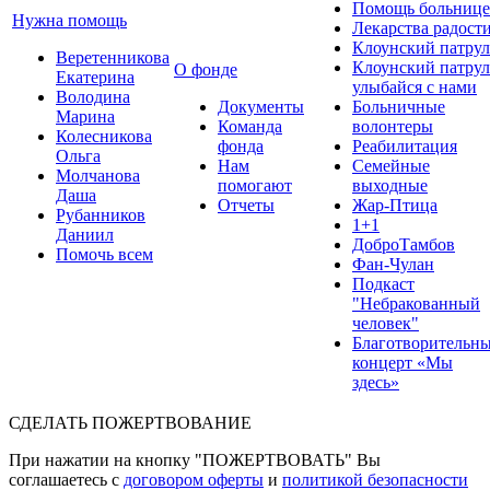
Помощь больнице
Нужна помощь
Лекарства радост
Клоунский патрул
Веретенникова
Клоунский патрул
О фонде
Екатерина
улыбайся с нами
Володина
Документы
Больничные
Марина
Команда
волонтеры
Колесникова
фонда
Реабилитация
Ольга
Нам
Семейные
Молчанова
помогают
выходные
Даша
Отчеты
Жар-Птица
Рубанников
1+1
Даниил
ДоброТамбов
Помочь всем
Фан-Чулан
Подкаст
"Небракованный
человек"
Благотворительн
концерт «Мы
здесь»
СДЕЛАТЬ ПОЖЕРТВОВАНИЕ
При нажатии на кнопку "ПОЖЕРТВОВАТЬ" Вы
соглашаетесь с
договором оферты
и
политикой безопасности