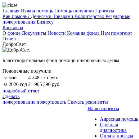
Главная
Нужна помощь
Помощь получили
Проекты
Как помочь?
Деньгами
Товарами
Волонтерство
Регулярные
пожертвования
Бизнесу
Контакты
О фонде
Документы
Новости
Команда фонда
Нам помогают
Отчеты
ДоброСвет
Благотворительный фонд помощи онкобольным детям
Подопечные получили
за май
4 248 175 руб.
за 2026 год
21 965 396 руб.
подробный отчет
Сделать
пожертвование
пожертвовать
Скачать реквизиты
Наши проекты
Адресная помощь
Срочная
диагностика
Оплата проезда