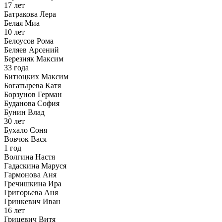
17 лет
Батракова Лера
Белая Миа
10 лет
Белоусов Рома
Беляев Арсений
Березняк Максим
33 года
Битюцких Максим
Богатырева Катя
Борзунов Герман
Буданова София
Бунин Влад
30 лет
Бухало Соня
Вовчок Вася
1 год
Волгина Настя
Гадаскина Маруся
Гармонова Аня
Гречишкина Ира
Григорьева Аня
Гринкевич Иван
16 лет
Грицевич Витя