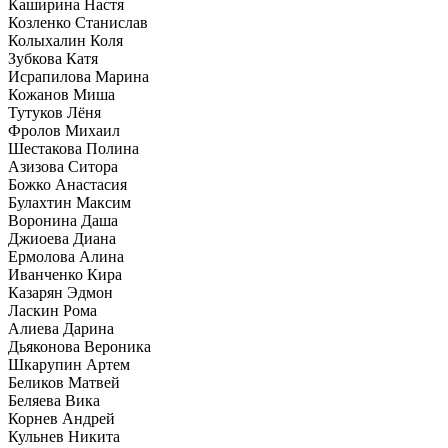
Каширина Настя
Козленко Станислав
Колыхалин Коля
Зубкова Катя
Исрапилова Марина
Кожанов Миша
Тутуков Лёня
Фролов Михаил
Шестакова Полина
Азизова Ситора
Божко Анастасия
Булахтин Максим
Воронина Даша
Джиоева Диана
Ермолова Алина
Иванченко Кира
Казарян Эдмон
Ласкин Рома
Алиева Дарина
Дьяконова Вероника
Шкарупин Артем
Беликов Матвей
Беляева Вика
Корнев Андрей
Кульнев Никита