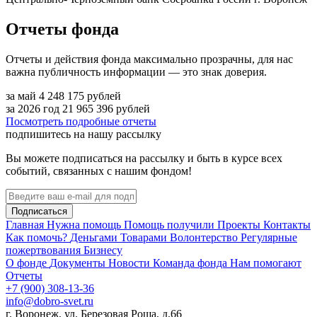
Отчеты фонда
Отчеты и действия фонда максимально прозрачны, для нас
важна публичность информации — это знак доверия.
за май
4 248 175
рублей
за 2026 год
21 965 396
рублей
Посмотреть подробные отчеты
подпишитесь на нашу рассылку
Вы можете подписаться на рассылку и быть в курсе всех
событий, связанных с нашим фондом!
Подписаться
Главная
Нужна помощь
Помощь получили
Проекты
Контакты
Как помочь?
Деньгами
Товарами
Волонтерство
Регулярные
пожертвования
Бизнесу
О фонде
Документы
Новости
Команда фонда
Нам помогают
Отчеты
+7 (900) 308-13-36
info@dobro-svet.ru
г. Воронеж, ул. Березовая Роща, д.66