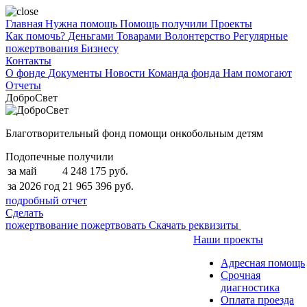
Главная
Нужна помощь
Помощь получили
Проекты
Как помочь?
Деньгами
Товарами
Волонтерство
Регулярные
пожертвования
Бизнесу
Контакты
О фонде
Документы
Новости
Команда фонда
Нам помогают
Отчеты
ДоброСвет
Благотворительный фонд помощи онкобольным детям
Подопечные получили
за май
4 248 175 руб.
за 2026 год
21 965 396 руб.
подробный отчет
Сделать
пожертвование
пожертвовать
Скачать реквизиты
Наши проекты
Адресная помощь
Срочная
диагностика
Оплата проезда