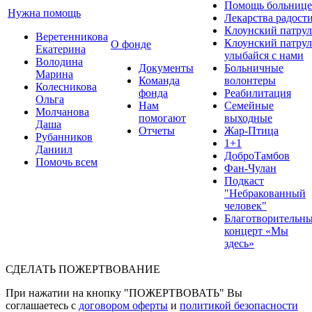
Помощь больнице
Нужна помощь
Лекарства радост
Клоунский патрул
Веретенникова
Клоунский патрул
О фонде
Екатерина
улыбайся с нами
Володина
Документы
Больничные
Марина
Команда
волонтеры
Колесникова
фонда
Реабилитация
Ольга
Нам
Семейные
Молчанова
помогают
выходные
Даша
Отчеты
Жар-Птица
Рубанников
1+1
Даниил
ДоброТамбов
Помочь всем
Фан-Чулан
Подкаст
"Небракованный
человек"
Благотворительн
концерт «Мы
здесь»
СДЕЛАТЬ ПОЖЕРТВОВАНИЕ
При нажатии на кнопку "ПОЖЕРТВОВАТЬ" Вы
соглашаетесь с
договором оферты
и
политикой безопасности