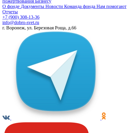
пожертвования
Бизнесу
О фонде
Документы
Новости
Команда фонда
Нам помогают
Отчеты
+7 (900) 308-13-36
info@dobro-svet.ru
г. Воронеж, ул. Березовая Роща, д.66