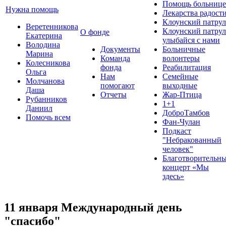
Помощь больнице
Нужна помощь
Лекарства радост
Клоунский патрул
Веретенникова
Клоунский патрул
О фонде
Екатерина
улыбайся с нами
Володина
Документы
Больничные
Марина
Команда
волонтеры
Колесникова
фонда
Реабилитация
Ольга
Нам
Семейные
Молчанова
помогают
выходные
Даша
Отчеты
Жар-Птица
Рубанников
1+1
Даниил
ДоброТамбов
Помочь всем
Фан-Чулан
Подкаст
"Небракованный
человек"
Благотворительн
концерт «Мы
здесь»
11 января Международный день
"спасибо"