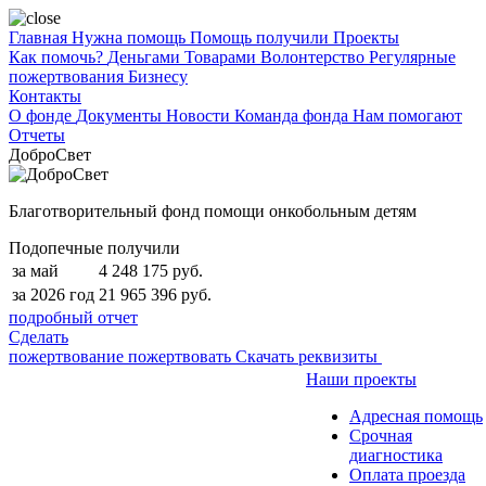
Главная
Нужна помощь
Помощь получили
Проекты
Как помочь?
Деньгами
Товарами
Волонтерство
Регулярные
пожертвования
Бизнесу
Контакты
О фонде
Документы
Новости
Команда фонда
Нам помогают
Отчеты
ДоброСвет
Благотворительный фонд помощи онкобольным детям
Подопечные получили
за май
4 248 175 руб.
за 2026 год
21 965 396 руб.
подробный отчет
Сделать
пожертвование
пожертвовать
Скачать реквизиты
Наши проекты
Адресная помощь
Срочная
диагностика
Оплата проезда