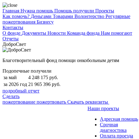
Главная
Нужна помощь
Помощь получили
Проекты
Как помочь?
Деньгами
Товарами
Волонтерство
Регулярные
пожертвования
Бизнесу
Контакты
О фонде
Документы
Новости
Команда фонда
Нам помогают
Отчеты
ДоброСвет
Благотворительный фонд помощи онкобольным детям
Подопечные получили
за май
4 248 175 руб.
за 2026 год
21 965 396 руб.
подробный отчет
Сделать
пожертвование
пожертвовать
Скачать реквизиты
Наши проекты
Адресная помощь
Срочная
диагностика
Оплата проезда