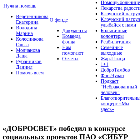
Помощь больнице
Нужна помощь
Лекарства радост
Клоунский патрул
Веретенникова
Клоунский патрул
О фонде
Екатерина
улыбайся с нами
Володина
Документы
Больничные
Марина
Команда
волонтеры
Колесникова
фонда
Реабилитация
Ольга
Нам
Семейные
Молчанова
помогают
выходные
Даша
Отчеты
Жар-Птица
Рубанников
1+1
Даниил
ДоброТамбов
Помочь всем
Фан-Чулан
Подкаст
"Небракованный
человек"
Благотворительн
концерт «Мы
здесь»
«ДОБРОСВЕТ» победил в конкурсе
социальных проектов ПАО «СИБУР