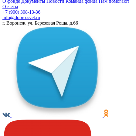
О фонде
Документы
Новости
Команда фонда
Нам помогают
Отчеты
+7 (900) 308-13-36
info@dobro-svet.ru
г. Воронеж, ул. Березовая Роща, д.66