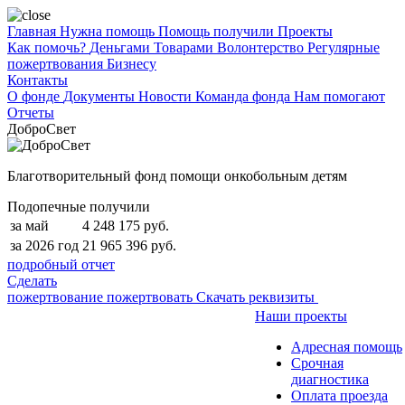
Главная
Нужна помощь
Помощь получили
Проекты
Как помочь?
Деньгами
Товарами
Волонтерство
Регулярные
пожертвования
Бизнесу
Контакты
О фонде
Документы
Новости
Команда фонда
Нам помогают
Отчеты
ДоброСвет
Благотворительный фонд помощи онкобольным детям
Подопечные получили
за май
4 248 175 руб.
за 2026 год
21 965 396 руб.
подробный отчет
Сделать
пожертвование
пожертвовать
Скачать реквизиты
Наши проекты
Адресная помощь
Срочная
диагностика
Оплата проезда