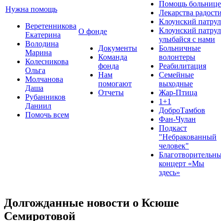
Помощь больнице
Нужна помощь
Лекарства радост
Клоунский патрул
Веретенникова
Клоунский патрул
О фонде
Екатерина
улыбайся с нами
Володина
Документы
Больничные
Марина
Команда
волонтеры
Колесникова
фонда
Реабилитация
Ольга
Нам
Семейные
Молчанова
помогают
выходные
Даша
Отчеты
Жар-Птица
Рубанников
1+1
Даниил
ДоброТамбов
Помочь всем
Фан-Чулан
Подкаст
"Небракованный
человек"
Благотворительн
концерт «Мы
здесь»
Долгожданные новости о Ксюше
Семиротовой