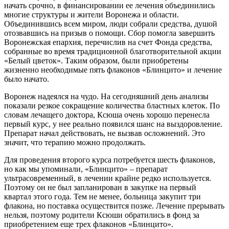
начать срочно, в финансировании ее лечения объединились
многие структуры и жители Воронежа и области.
Объединившись всем миром, люди собрали средства, душой
отозвавшись на призыв о помощи. Сбор помогла завершить
Воронежская епархия, перечислив на счет Фонда средства,
собранные во время традиционной благотворительной акции
«Белый цветок». Таким образом, были приобретены
жизненно необходимые пять флаконов «Блинцито» и лечение
было начато.
Воронеж надеялся на чудо. На сегодняшний день анализы
показали резкое сокращение количества бластных клеток. По
словам лечащего доктора, Ксюша очень хорошо перенесла
первый курс, у нее реально появился шанс на выздоровление.
Препарат начал действовать, не вызвав осложнений. Это
значит, что терапию можно продолжать.
Для проведения второго курса потребуется шесть флаконов,
но как мы упоминали, «Блинцито» – препарат
ультрасовременный, в лечении крайне редко используется.
Поэтому он не был запланирован в закупке на первый
квартал этого года. Тем не менее, больница закупит три
флакона, но поставка осуществится позже. Лечение прерывать
нельзя, поэтому родители Ксюши обратились в фонд за
приобретением еще трех флаконов «Блинцито».