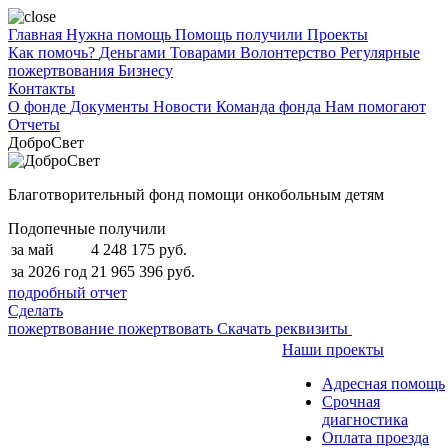
Главная
Нужна помощь
Помощь получили
Проекты
Как помочь?
Деньгами
Товарами
Волонтерство
Регулярные
пожертвования
Бизнесу
Контакты
О фонде
Документы
Новости
Команда фонда
Нам помогают
Отчеты
ДоброСвет
Благотворительный фонд помощи онкобольным детям
Подопечные получили
за май
4 248 175 руб.
за 2026 год
21 965 396 руб.
подробный отчет
Сделать
пожертвование
пожертвовать
Скачать реквизиты
Наши проекты
Адресная помощь
Срочная
диагностика
Оплата проезда