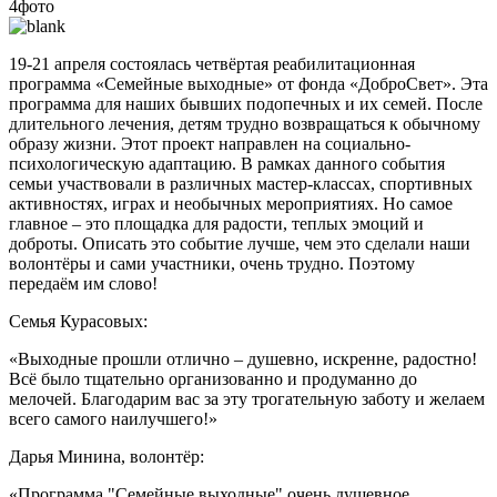
4фото
19-21 апреля состоялась четвёртая реабилитационная
программа «Семейные выходные» от фонда «ДоброСвет». Эта
программа для наших бывших подопечных и их семей. После
длительного лечения, детям трудно возвращаться к обычному
образу жизни. Этот проект направлен на социально-
психологическую адаптацию. В рамках данного события
семьи участвовали в различных мастер-классах, спортивных
активностях, играх и необычных мероприятиях. Но самое
главное – это площадка для радости, теплых эмоций и
доброты. Описать это событие лучше, чем это сделали наши
волонтёры и сами участники, очень трудно. Поэтому
передаём им слово!
Семья Курасовых:
«Выходные прошли отлично – душевно, искренне, радостно!
Всё было тщательно организованно и продуманно до
мелочей. Благодарим вас за эту трогательную заботу и желаем
всего самого наилучшего!»
Дарья Минина, волонтёр:
«Программа "Семейные выходные" очень душевное