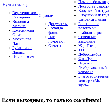
Помощь больнице
Нужна помощь
Лекарства радост
Клоунский патрул
Веретенникова
Клоунский патрул
О фонде
Екатерина
улыбайся с нами
Володина
Документы
Больничные
Марина
Команда
волонтеры
Колесникова
фонда
Реабилитация
Ольга
Нам
Семейные
Молчанова
помогают
выходные
Даша
Отчеты
Жар-Птица
Рубанников
1+1
Даниил
ДоброТамбов
Помочь всем
Фан-Чулан
Подкаст
"Небракованный
человек"
Благотворительн
концерт «Мы
здесь»
Если выходные, то только семейные!