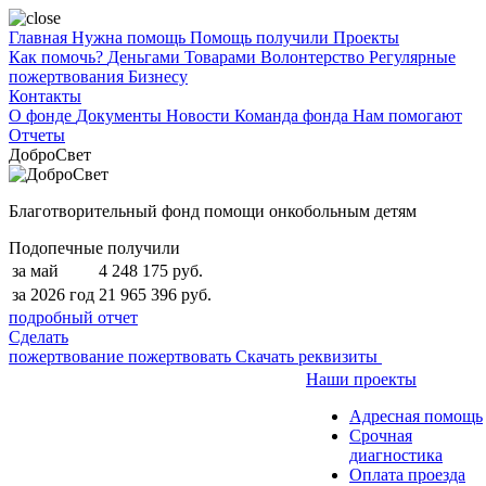
Главная
Нужна помощь
Помощь получили
Проекты
Как помочь?
Деньгами
Товарами
Волонтерство
Регулярные
пожертвования
Бизнесу
Контакты
О фонде
Документы
Новости
Команда фонда
Нам помогают
Отчеты
ДоброСвет
Благотворительный фонд помощи онкобольным детям
Подопечные получили
за май
4 248 175 руб.
за 2026 год
21 965 396 руб.
подробный отчет
Сделать
пожертвование
пожертвовать
Скачать реквизиты
Наши проекты
Адресная помощь
Срочная
диагностика
Оплата проезда