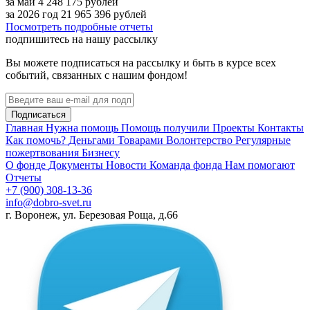
за май
4 248 175
рублей
за 2026 год
21 965 396
рублей
Посмотреть подробные отчеты
подпишитесь на нашу рассылку
Вы можете подписаться на рассылку и быть в курсе всех
событий, связанных с нашим фондом!
Подписаться
Главная
Нужна помощь
Помощь получили
Проекты
Контакты
Как помочь?
Деньгами
Товарами
Волонтерство
Регулярные
пожертвования
Бизнесу
О фонде
Документы
Новости
Команда фонда
Нам помогают
Отчеты
+7 (900) 308-13-36
info@dobro-svet.ru
г. Воронеж, ул. Березовая Роща, д.66