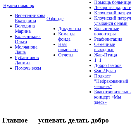
Помощь больнице
Нужна помощь
Лекарства радост
Клоунский патрул
Веретенникова
Клоунский патрул
О фонде
Екатерина
улыбайся с нами
Володина
Документы
Больничные
Марина
Команда
волонтеры
Колесникова
фонда
Реабилитация
Ольга
Нам
Семейные
Молчанова
помогают
выходные
Даша
Отчеты
Жар-Птица
Рубанников
1+1
Даниил
ДоброТамбов
Помочь всем
Фан-Чулан
Подкаст
"Небракованный
человек"
Благотворительн
концерт «Мы
здесь»
Главное — успевать делать добро