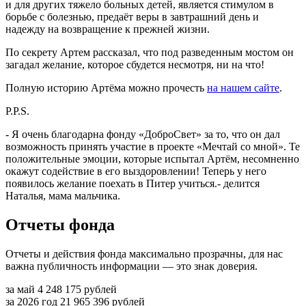
и для других тяжело больных детей, является стимулом в
борьбе с болезнью, предаёт веры в завтрашний день и
надежду на возвращение к прежней жизни.
По секрету Артем рассказал, что под разведенным мостом он
загадал желание, которое сбудется несмотря, ни на что!
Полную историю Артёма можно прочесть
на нашем сайте
.
P.P.S.
- Я очень благодарна фонду «ДоброСвет» за то, что он дал
возможность принять участие в проекте «Мечтай со мной». Те
положительные эмоции, которые испытал Артём, несомненно
окажут содействие в его выздоровлении! Теперь у него
появилось желание поехать в Питер учиться.- делится
Наталья, мама мальчика.
Отчеты фонда
Отчеты и действия фонда максимально прозрачны, для нас
важна публичность информации — это знак доверия.
за май
4 248 175
рублей
за 2026 год
21 965 396
рублей