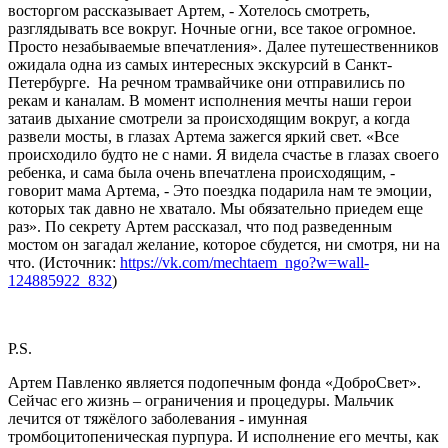
восторгом рассказывает Артем, - Хотелось смотреть,
разглядывать все вокруг. Ночные огни, все такое огромное.
Просто незабываемые впечатления». Далее путешественников
ожидала одна из самых интересных экскурсий в Санкт-
Петербурге. На речном трамвайчике они отправились по
рекам и каналам. В момент исполнения мечты наши герои
затаив дыхание смотрели за происходящим вокруг, а когда
развели мосты, в глазах Артема зажегся яркий свет. «Все
происходило будто не с нами. Я видела счастье в глазах своего
ребенка, и сама была очень впечатлена происходящим, -
говорит мама Артема, - Это поездка подарила нам те эмоции,
которых так давно не хватало. Мы обязательно приедем еще
раз». По секрету Артем рассказал, что под разведенным
мостом он загадал желание, которое сбудется, ни смотря, ни на
что. (Источник:
https://vk.com/mechtaem_ngo?w=wall-
124885922_832
)
P.S.
Артем Павленко является подопечным фонда «ДоброСвет».
Сейчас его жизнь – ограничения и процедуры. Мальчик
лечится от тяжёлого заболевания - имунная
тромбоцитопеническая пурпура. И исполнение его мечты, как