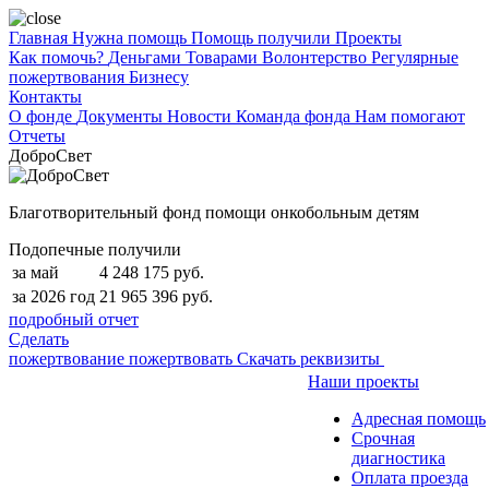
Главная
Нужна помощь
Помощь получили
Проекты
Как помочь?
Деньгами
Товарами
Волонтерство
Регулярные
пожертвования
Бизнесу
Контакты
О фонде
Документы
Новости
Команда фонда
Нам помогают
Отчеты
ДоброСвет
Благотворительный фонд помощи онкобольным детям
Подопечные получили
за май
4 248 175 руб.
за 2026 год
21 965 396 руб.
подробный отчет
Сделать
пожертвование
пожертвовать
Скачать реквизиты
Наши проекты
Адресная помощь
Срочная
диагностика
Оплата проезда