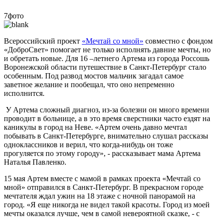
7фото
Всероссийский проект
«Мечтай со мной»
совместно с фондом
«ДоброСвет» помогает не только исполнять давние мечты, но
и обретать новые. Для 16 –летнего Артема из города Россошь
Воронежской области путешествие в Санкт-Петербург стало
особенным. Под развод мостов мальчик загадал самое
заветное желание и пообещал, что оно непременно
исполнится.
У Артема сложный диагноз, из-за болезни он много времени
проводит в больнице, а в это время сверстники часто ездят на
каникулы в город на Неве. «Артем очень давно мечтал
побывать в Санкт-Петербурге, внимательно слушал рассказы
одноклассников и верил, что когда-нибудь он тоже
прогуляется по этому городу», - рассказывает мама Артема
Наталья Павленко.
15 мая Артем вместе с мамой в рамках проекта «Мечтай со
мной» отправился в Санкт-Петербург. В прекрасном городе
мечтателя ждал ужин на 18 этаже с ночной панорамой на
город. «Я еще никогда не видел такой красоты. Город из моей
мечты оказался лучше, чем в самой невероятной сказке, - с