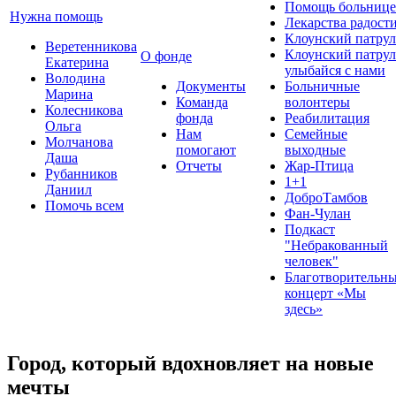
Помощь больнице
Нужна помощь
Лекарства радост
Клоунский патрул
Веретенникова
Клоунский патрул
О фонде
Екатерина
улыбайся с нами
Володина
Документы
Больничные
Марина
Команда
волонтеры
Колесникова
фонда
Реабилитация
Ольга
Нам
Семейные
Молчанова
помогают
выходные
Даша
Отчеты
Жар-Птица
Рубанников
1+1
Даниил
ДоброТамбов
Помочь всем
Фан-Чулан
Подкаст
"Небракованный
человек"
Благотворительн
концерт «Мы
здесь»
Город, который вдохновляет на новые
мечты