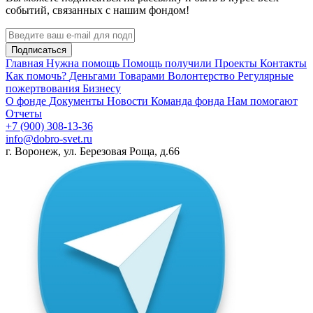
событий, связанных с нашим фондом!
Подписаться
Главная
Нужна помощь
Помощь получили
Проекты
Контакты
Как помочь?
Деньгами
Товарами
Волонтерство
Регулярные
пожертвования
Бизнесу
О фонде
Документы
Новости
Команда фонда
Нам помогают
Отчеты
+7 (900) 308-13-36
info@dobro-svet.ru
г. Воронеж, ул. Березовая Роща, д.66