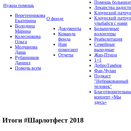
Помощь больнице
Нужна помощь
Лекарства радост
Клоунский патрул
Веретенникова
Клоунский патрул
О фонде
Екатерина
улыбайся с нами
Володина
Документы
Больничные
Марина
Команда
волонтеры
Колесникова
фонда
Реабилитация
Ольга
Нам
Семейные
Молчанова
помогают
выходные
Даша
Отчеты
Жар-Птица
Рубанников
1+1
Даниил
ДоброТамбов
Помочь всем
Фан-Чулан
Подкаст
"Небракованный
человек"
Благотворительн
концерт «Мы
здесь»
Итоги #Шарлотфест 2018