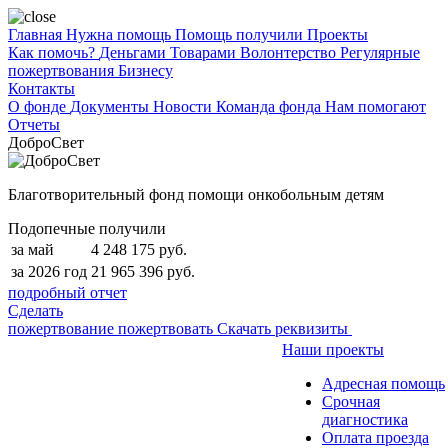
Главная
Нужна помощь
Помощь получили
Проекты
Как помочь?
Деньгами
Товарами
Волонтерство
Регулярные
пожертвования
Бизнесу
Контакты
О фонде
Документы
Новости
Команда фонда
Нам помогают
Отчеты
ДоброСвет
Благотворительный фонд помощи онкобольным детям
Подопечные получили
за май
4 248 175 руб.
за 2026 год
21 965 396 руб.
подробный отчет
Сделать
пожертвование
пожертвовать
Скачать реквизиты
Наши проекты
Адресная помощь
Срочная
диагностика
Оплата проезда