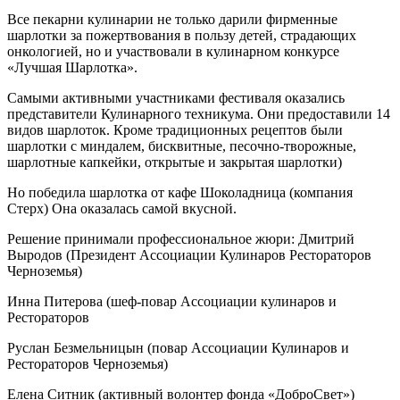
Все пекарни кулинарии не только дарили фирменные
шарлотки за пожертвования в пользу детей, страдающих
онкологией, но и участвовали в кулинарном конкурсе
«Лучшая Шарлотка».
Самыми активными участниками фестиваля оказались
представители Кулинарного техникума. Они предоставили 14
видов шарлоток. Кроме традиционных рецептов были
шарлотки с миндалем, бисквитные, песочно-творожные,
шарлотные капкейки, открытые и закрытая шарлотки)
Но победила шарлотка от кафе Шоколадница (компания
Стерх) Она оказалась самой вкусной.
Решение принимали профессиональное жюри: Дмитрий
Выродов (Президент Ассоциации Кулинаров Рестораторов
Черноземья)
Инна Питерова (шеф-повар Ассоциации кулинаров и
Рестораторов
Руслан Безмельницын (повар Ассоциации Кулинаров и
Рестораторов Черноземья)
Елена Ситник (активный волонтер фонда «ДоброСвет»)