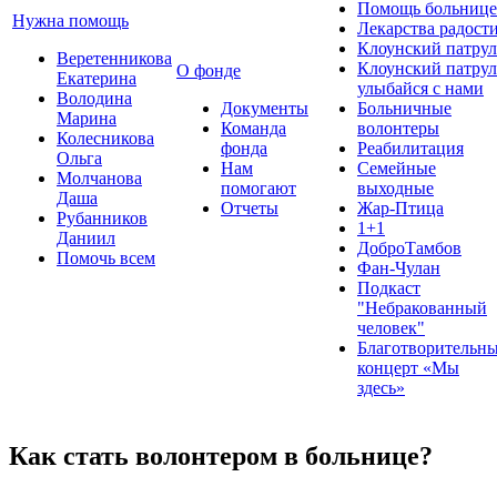
Помощь больнице
Нужна помощь
Лекарства радост
Клоунский патрул
Веретенникова
Клоунский патрул
О фонде
Екатерина
улыбайся с нами
Володина
Документы
Больничные
Марина
Команда
волонтеры
Колесникова
фонда
Реабилитация
Ольга
Нам
Семейные
Молчанова
помогают
выходные
Даша
Отчеты
Жар-Птица
Рубанников
1+1
Даниил
ДоброТамбов
Помочь всем
Фан-Чулан
Подкаст
"Небракованный
человек"
Благотворительн
концерт «Мы
здесь»
Как стать волонтером в больнице?