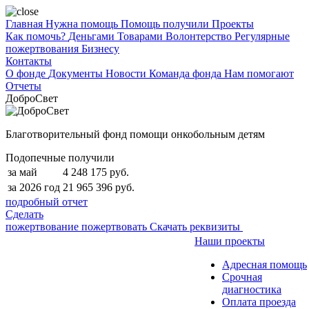
Главная
Нужна помощь
Помощь получили
Проекты
Как помочь?
Деньгами
Товарами
Волонтерство
Регулярные
пожертвования
Бизнесу
Контакты
О фонде
Документы
Новости
Команда фонда
Нам помогают
Отчеты
ДоброСвет
Благотворительный фонд помощи онкобольным детям
Подопечные получили
за май
4 248 175 руб.
за 2026 год
21 965 396 руб.
подробный отчет
Сделать
пожертвование
пожертвовать
Скачать реквизиты
Наши проекты
Адресная помощь
Срочная
диагностика
Оплата проезда