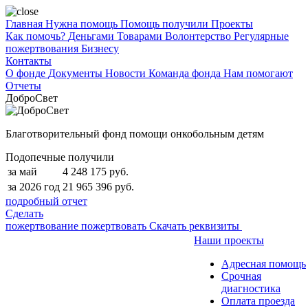
Главная
Нужна помощь
Помощь получили
Проекты
Как помочь?
Деньгами
Товарами
Волонтерство
Регулярные
пожертвования
Бизнесу
Контакты
О фонде
Документы
Новости
Команда фонда
Нам помогают
Отчеты
ДоброСвет
Благотворительный фонд помощи онкобольным детям
Подопечные получили
за май
4 248 175 руб.
за 2026 год
21 965 396 руб.
подробный отчет
Сделать
пожертвование
пожертвовать
Скачать реквизиты
Наши проекты
Адресная помощь
Срочная
диагностика
Оплата проезда