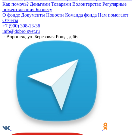
Как помочь?
Деньгами
Товарами
Волонтерство
Регулярные
пожертвования
Бизнесу
О фонде
Документы
Новости
Команда фонда
Нам помогают
Отчеты
+7 (900) 308-13-36
info@dobro-svet.ru
г. Воронеж, ул. Березовая Роща, д.66