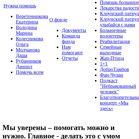
Помощь больнице
Нужна помощь
Лекарства радост
Клоунский патрул
Веретенникова
Клоунский патрул
О фонде
Екатерина
улыбайся с нами
Володина
Документы
Больничные
Марина
Команда
волонтеры
Колесникова
фонда
Реабилитация
Ольга
Нам
Семейные
Молчанова
помогают
выходные
Даша
Отчеты
Жар-Птица
Рубанников
1+1
Даниил
ДоброТамбов
Помочь всем
Фан-Чулан
Подкаст
"Небракованный
человек"
Благотворительн
концерт «Мы
здесь»
Мы уверены – помогать можно и
нужно. Главное - делать это с умом