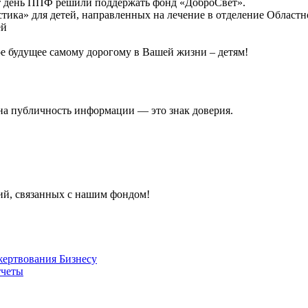
от день ППФ решили поддержать фонд «ДоброСвет».
стика» для детей, направленных на лечение в отделение Област
ей
ое будущее самому дорогому в Вашей жизни – детям!
на публичность информации — это знак доверия.
тий, связанных с нашим фондом!
жертвования
Бизнесу
четы