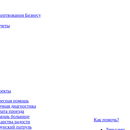
жертвования
Бизнесу
четы
оекты
ресная помощь
чная диагностика
ата проезда
мощь больнице
Как помочь?
арства радости
унский патруль
Деньгами