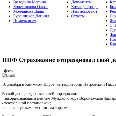
Володина Марина
Документы
Кло
Колесникова Ольга
Команда фонда
Бо
Молчанова Даша
Нам помогают
Реа
Рубанников Даниил
Отчеты
Се
Помочь всем
Жа
1+
До
Фа
Под
Бла
ППФ Страхование отпраздновал свой де
1фото
16 декабря в Книжном Клубе, на территории Петровский Пасса
В свой день рождения гостей порадовали:
- завораживающим пением Мужского хора Воронежской фила
- театральной постановкой;
- очень вкусным именинным тортом.