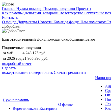
Главная
Нужна помощь
Помощь получили
Проекты
Как помочь?
Деньгами
Товарами
Волонтерство
Регулярные по
Контакты
О фонде
Документы
Новости
Команда фонда
Нам помогают
От
ДоброСвет
Благотворительный фонд помощи онкобольным детям
Подопечные получили
за май
4 248 175 руб.
за 2026 год
21 965 396 руб.
подробный отчет
Сделать
пожертвование
пожертвовать
Скачать реквизиты
Наши пр
Ад
Сро
Опл
По
Нужна помощь
Лек
О фонде
Веретенникова Екатерина
Кло