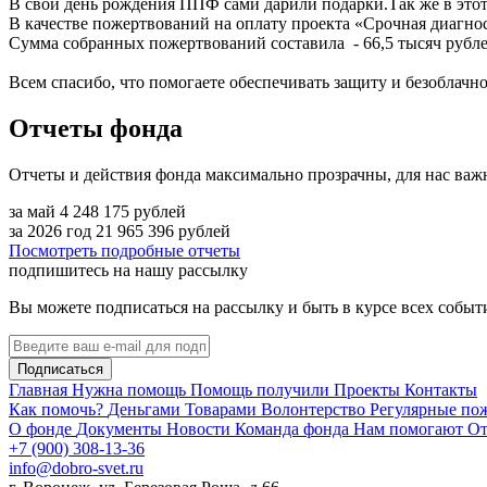
В свой день рождения ППФ сами дарили подарки.Так же в эт
В качестве пожертвований на оплату проекта «Срочная диагно
Cумма собранных пожертвований составила - 66,5 тысяч рубл
Всем спасибо, что помогаете обеспечивать защиту и безоблачн
Отчеты фонда
Отчеты и действия фонда максимально прозрачны, для нас важ
за май
4 248 175
рублей
за 2026 год
21 965 396
рублей
Посмотреть подробные отчеты
подпишитесь на нашу рассылку
Вы можете подписаться на рассылку и быть в курсе всех собы
Подписаться
Главная
Нужна помощь
Помощь получили
Проекты
Контакты
Как помочь?
Деньгами
Товарами
Волонтерство
Регулярные по
О фонде
Документы
Новости
Команда фонда
Нам помогают
От
+7 (900) 308-13-36
info@dobro-svet.ru