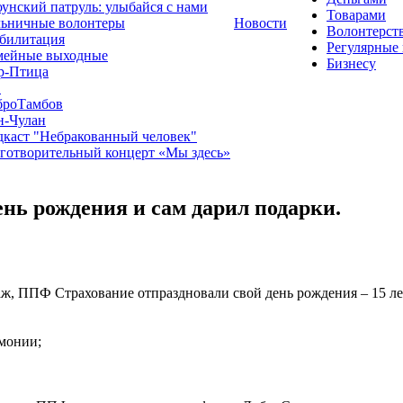
унский патруль: улыбайся с нами
Товарами
льничные волонтеры
Новости
Волонтерст
билитация
Регулярные
мейные выходные
Бизнесу
р-Птица
1
броТамбов
н-Чулан
каст "Небракованный человек"
готворительный концерт «Мы здесь»
нь рождения и сам дарил подарки.
ж, ППФ Страхование отпраздновали свой день рождения – 15 ле
рмонии;