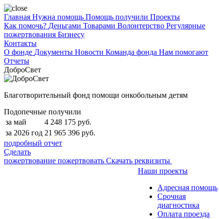
Главная
Нужна помощь
Помощь получили
Проекты
Как помочь?
Деньгами
Товарами
Волонтерство
Регулярные
пожертвования
Бизнесу
Контакты
О фонде
Документы
Новости
Команда фонда
Нам помогают
Отчеты
ДоброСвет
Благотворительный фонд помощи онкобольным детям
Подопечные получили
за май
4 248 175 руб.
за 2026 год
21 965 396 руб.
подробный отчет
Сделать
пожертвование
пожертвовать
Скачать реквизиты
Наши проекты
Адресная помощь
Срочная
диагностика
Оплата проезда