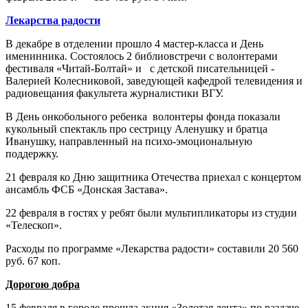
Лекарства радости
В декабре в отделении прошло 4 мастер-класса и День
именинника. Состоялось 2 библиовстречи с волонтерами
фестиваля «Читай-Болтай» и с детской писательницей -
Валерией Колесниковой, заведующей кафедрой телевидения и
радиовещания факультета журналистики ВГУ.
В День онкобольного ребенка волонтеры фонда показали
кукольный спектакль про сестрицу Аленушку и братца
Иванушку, направленный на психо-эмоциональную
поддержку.
21 февраля ко Дню защитника Отечества приехал с концертом
ансамбль ФСБ «Донская Застава».
22 февраля в гостях у ребят были мультипликаторы из студии
«Телескоп».
Расходы по программе «Лекарства радости
» составили 20 560
руб. 67 коп.
Дорогою добра
15 февраля в городе прошла акция «Золотая лента» по раздаче