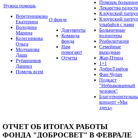
Помощь больнице
Нужна помощь
Лекарства радост
Клоунский патрул
Веретенникова
Клоунский патрул
О фонде
Екатерина
улыбайся с нами
Володина
Документы
Больничные
Марина
Команда
волонтеры
Колесникова
фонда
Реабилитация
Ольга
Нам
Семейные
Молчанова
помогают
выходные
Даша
Отчеты
Жар-Птица
Рубанников
1+1
Даниил
ДоброТамбов
Помочь всем
Фан-Чулан
Подкаст
"Небракованный
человек"
Благотворительн
концерт «Мы
здесь»
ОТЧЕТ ОБ ИТОГАХ РАБОТЫ
ФОНДА "ДОБРОСВЕТ" В ФЕВРАЛЕ