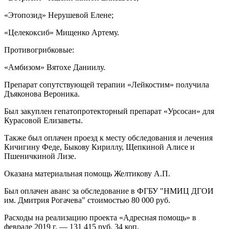
«Этопозид» Нерушевой Елене;
«Целекоксиб» Мищенко Артему.
Противогрибковые:
«Амбизом» Вятохе Даниилу.
Препарат сопутствующей терапии «Лейкостим» получила
Дъяконова Вероника.
Был закуплен гепатопротекторный препарат «Урсосан» для
Курасовой Елизаветы.
Также был оплачен проезд к месту обследования и лечения
Кичигину Феде, Быкову Кириллу, Щепкиной Алисе и
Пшеничкиной Лизе.
Оказана материальная помощь Желтикову А.П.
Был оплачен аванс за обследование в ФГБУ "НМИЦ ДГОИ
им. Дмитрия Рогачева" стоимостью 80 000 руб.
Расходы на реализацию проекта «Адресная помощь» в
феврале 2019 г. — 131 415 руб. 34 коп.