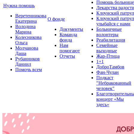
Помощь больнице
Нужна помощь
Лекарства радост
Клоунский патрул
Веретенникова
Клоунский патрул
О фонде
Екатерина
улыбайся с нами
Володина
Документы
Больничные
Марина
Команда
волонтеры
Колесникова
фонда
Реабилитация
Ольга
Нам
Семейные
Молчанова
помогают
выходные
Даша
Отчеты
Жар-Птица
Рубанников
1+1
Даниил
ДоброТамбов
Помочь всем
Фан-Чулан
Подкаст
"Небракованный
человек"
Благотворительн
концерт «Мы
здесь»