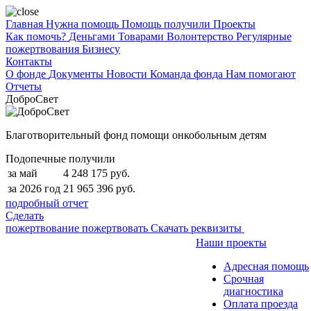
Главная
Нужна помощь
Помощь получили
Проекты
Как помочь?
Деньгами
Товарами
Волонтерство
Регулярные
пожертвования
Бизнесу
Контакты
О фонде
Документы
Новости
Команда фонда
Нам помогают
Отчеты
ДоброСвет
Благотворительный фонд помощи онкобольным детям
Подопечные получили
за май
4 248 175 руб.
за 2026 год
21 965 396 руб.
подробный отчет
Сделать
пожертвование
пожертвовать
Скачать реквизиты
Наши проекты
Адресная помощь
Срочная
диагностика
Оплата проезда