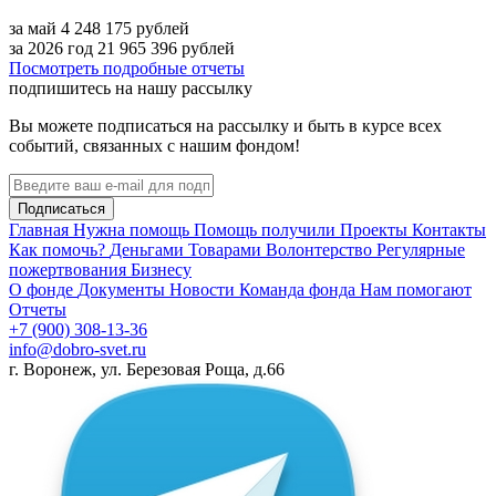
за май
4 248 175
рублей
за 2026 год
21 965 396
рублей
Посмотреть подробные отчеты
подпишитесь на нашу рассылку
Вы можете подписаться на рассылку и быть в курсе всех
событий, связанных с нашим фондом!
Подписаться
Главная
Нужна помощь
Помощь получили
Проекты
Контакты
Как помочь?
Деньгами
Товарами
Волонтерство
Регулярные
пожертвования
Бизнесу
О фонде
Документы
Новости
Команда фонда
Нам помогают
Отчеты
+7 (900) 308-13-36
info@dobro-svet.ru
г. Воронеж, ул. Березовая Роща, д.66