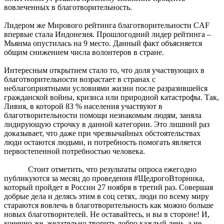
вовлеченных в благотворительность.
Лидером же Мирового рейтинга благотворительности CAF
впервые стала Индонезия. Прошлогодний лидер рейтинга –
Мьянма опустилась на 9 место. Данный факт объясняется
общим снижением числа волонтеров в стране.
Интересным открытием стало то, что доля участвующих в
благотворительности возрастает в странах с
неблагоприятными условиями жизни после разразившейся
гражданской войны, кризиса или природной катастрофы. Так,
Ливия, в которой 83 % населения участвуют в
благотворительности помощи незнакомым людям, заняла
лидирующую строчку в данной категории. Это лишний раз
доказывает, что даже при чрезвычайных обстоятельствах
люди остаются людьми, и потребность помогать является
первостепенной потребностью человека.
Стоит отметить, что результаты опроса ежегодно
публикуются за месяц до проведения #ЩедрогоВторника,
который пройдет в России 27 ноября в третий раз. Совершая
добрые дела и делясь этим в соц сетях, люди по всему миру
стараются вовлечь в благотворительность как можно больше
новых благотворителей. Не оставайтесь, и вы в стороне! И,
конечно же, желательно творить добро каждый день, а не