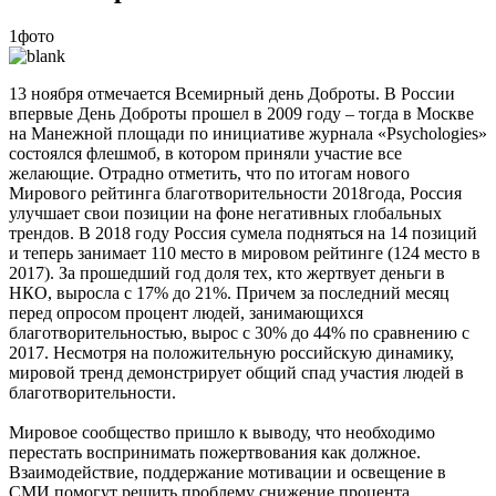
1фото
13 ноября отмечается Всемирный день Доброты. В России
впервые День Доброты прошел в 2009 году – тогда в Москве
на Манежной площади по инициативе журнала «Psychologies»
состоялся флешмоб, в котором приняли участие все
желающие. Отрадно отметить, что по итогам нового
Мирового рейтинга благотворительности 2018года, Россия
улучшает свои позиции на фоне негативных глобальных
трендов. В 2018 году Россия сумела подняться на 14 позиций
и теперь занимает 110 место в мировом рейтинге (124 место в
2017). За прошедший год доля тех, кто жертвует деньги в
НКО, выросла с 17% до 21%. Причем за последний месяц
перед опросом процент людей, занимающихся
благотворительностью, вырос с 30% до 44% по сравнению с
2017. Несмотря на положительную российскую динамику,
мировой тренд демонстрирует общий спад участия людей в
благотворительности.
Мировое сообщество пришло к выводу, что необходимо
перестать воспринимать пожертвования как должное.
Взаимодействие, поддержание мотивации и освещение в
СМИ помогут решить проблему снижение процента