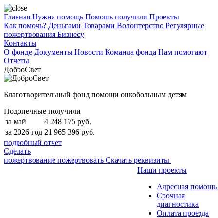
Главная
Нужна помощь
Помощь получили
Проекты
Как помочь?
Деньгами
Товарами
Волонтерство
Регулярные
пожертвования
Бизнесу
Контакты
О фонде
Документы
Новости
Команда фонда
Нам помогают
Отчеты
ДоброСвет
Благотворительный фонд помощи онкобольным детям
Подопечные получили
за май
4 248 175 руб.
за 2026 год
21 965 396 руб.
подробный отчет
Сделать
пожертвование
пожертвовать
Скачать реквизиты
Наши проекты
Адресная помощь
Срочная
диагностика
Оплата проезда