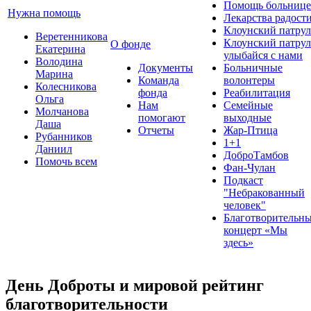
Помощь больнице
Нужна помощь
Лекарства радост
Клоунский патрул
Веретенникова
Клоунский патрул
О фонде
Екатерина
улыбайся с нами
Володина
Документы
Больничные
Марина
Команда
волонтеры
Колесникова
фонда
Реабилитация
Ольга
Нам
Семейные
Молчанова
помогают
выходные
Даша
Отчеты
Жар-Птица
Рубанников
1+1
Даниил
ДоброТамбов
Помочь всем
Фан-Чулан
Подкаст
"Небракованный
человек"
Благотворительн
концерт «Мы
здесь»
День Доброты и мировой рейтинг
благотворительности