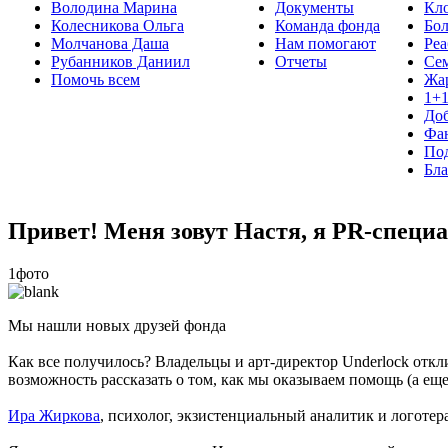
Володина Марина
Документы
Кло
Колесникова Ольга
Команда фонда
Бо
Молчанова Даша
Нам помогают
Реа
Рубанников Даниил
Отчеты
Се
Помочь всем
Жа
1+
До
Фа
Под
Бла
Привет! Меня зовут Настя, я PR-специ
1фото
Мы нашли новых друзей фонда
Как все получилось? Владельцы и арт-директор Underlock отк
возможность рассказать о том, как мы оказываем помощь (а е
Ира Жиркова
, психолог, экзистенциальный аналитик и логотер