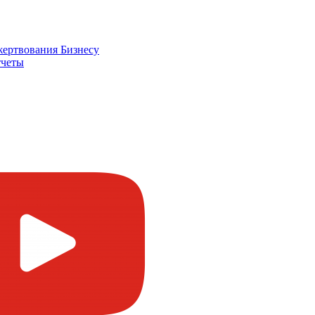
жертвования
Бизнесу
четы