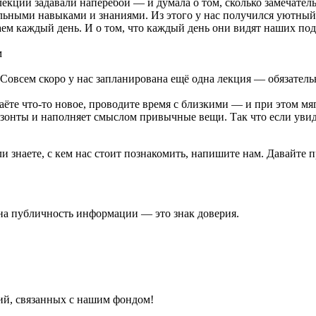
лекции задавали наперебой — и думала о том, сколько замечател
льными навыками и знаниями. Из этого у нас получился уютный,
аем каждый день. И о том, что каждый день они видят наших под
м
Совсем скоро у нас запланирована ещё одна лекция — обязательн
аёте что-то новое, проводите время с близкими — и при этом мя
изонты и наполняет смыслом привычные вещи. Так что если уви
и знаете, с кем нас стоит познакомить, напишите нам. Давайте 
на публичность информации — это знак доверия.
тий, связанных с нашим фондом!