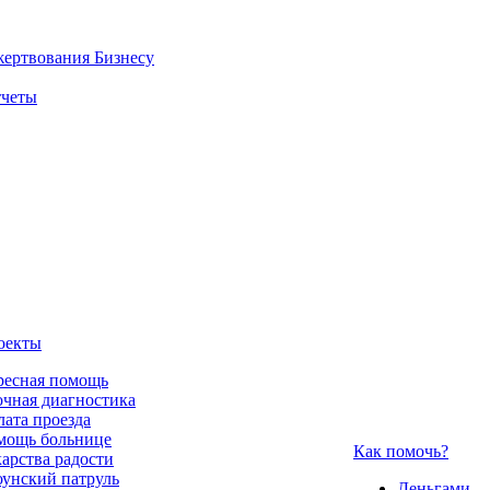
жертвования
Бизнесу
четы
оекты
ресная помощь
чная диагностика
ата проезда
мощь больнице
Как помочь?
арства радости
унский патруль
Деньгами