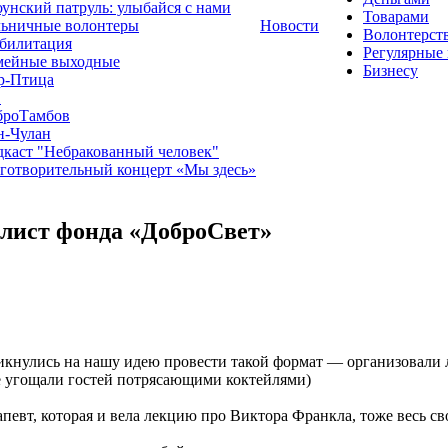
унский патруль: улыбайся с нами
Товарами
льничные волонтеры
Новости
Волонтерст
билитация
Регулярные
мейные выходные
Бизнесу
р-Птица
1
броТамбов
н-Чулан
каст "Небракованный человек"
готворительный концерт «Мы здесь»
алист фонда «ДоброСвет»
ликнулись на нашу идею провести такой формат — организовали 
ще угощали гостей потрясающими коктейлями)
апевт, которая и вела лекцию про Виктора Франкла, тоже весь св