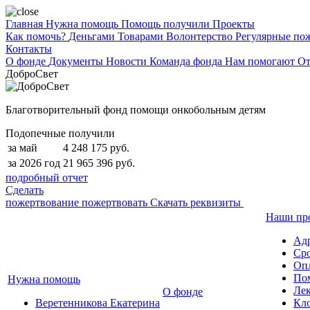
Главная
Нужна помощь
Помощь получили
Проекты
Как помочь?
Деньгами
Товарами
Волонтерство
Регулярные по
Контакты
О фонде
Документы
Новости
Команда фонда
Нам помогают
От
ДоброСвет
Благотворительный фонд помощи онкобольным детям
Подопечные получили
за май
4 248 175 руб.
за 2026 год
21 965 396 руб.
подробный отчет
Сделать
пожертвование
пожертвовать
Скачать реквизиты
Наши пр
Ад
Сро
Опл
По
Нужна помощь
Лек
О фонде
Веретенникова Екатерина
Кло