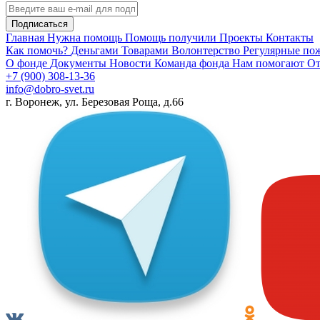
Подписаться
Главная
Нужна помощь
Помощь получили
Проекты
Контакты
Как помочь?
Деньгами
Товарами
Волонтерство
Регулярные по
О фонде
Документы
Новости
Команда фонда
Нам помогают
От
+7 (900) 308-13-36
info@dobro-svet.ru
г. Воронеж, ул. Березовая Роща, д.66