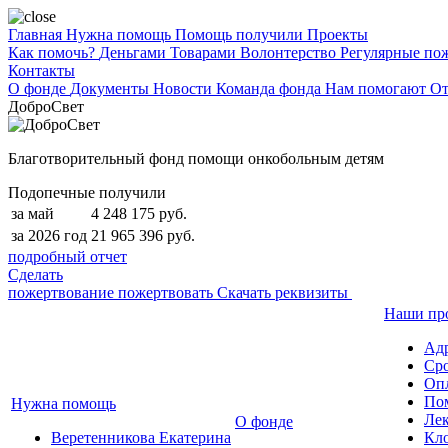
Главная
Нужна помощь
Помощь получили
Проекты
Как помочь?
Деньгами
Товарами
Волонтерство
Регулярные по
Контакты
О фонде
Документы
Новости
Команда фонда
Нам помогают
От
ДоброСвет
Благотворительный фонд помощи онкобольным детям
Подопечные получили
за май
4 248 175 руб.
за 2026 год
21 965 396 руб.
подробный отчет
Сделать
пожертвование
пожертвовать
Скачать реквизиты
Наши пр
Ад
Сро
Опл
По
Нужна помощь
Лек
О фонде
Веретенникова Екатерина
Кло