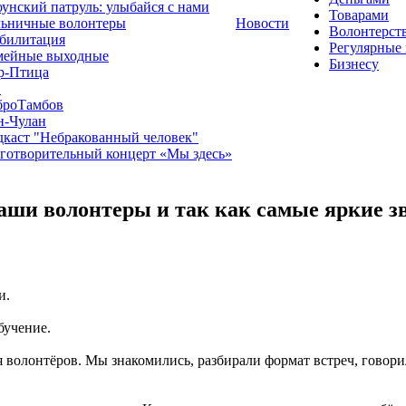
унский патруль: улыбайся с нами
Товарами
льничные волонтеры
Новости
Волонтерст
билитация
Регулярные
мейные выходные
Бизнесу
р-Птица
1
броТамбов
н-Чулан
каст "Небракованный человек"
готворительный концерт «Мы здесь»
 наши волонтеры и так как самые яркие з
и.
бучение.
 волонтёров. Мы знакомились, разбирали формат встреч, говорил