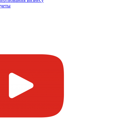
жертвования
Бизнесу
четы