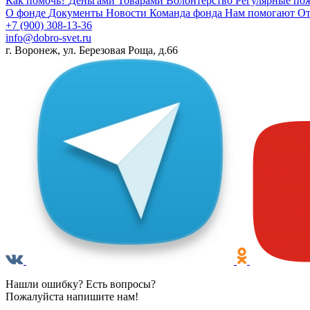
Как помочь?
Деньгами
Товарами
Волонтерство
Регулярные по
О фонде
Документы
Новости
Команда фонда
Нам помогают
От
+7 (900) 308-13-36
info@dobro-svet.ru
г. Воронеж, ул. Березовая Роща, д.66
Нашли ошибку? Есть вопросы?
Пожалуйста напишите нам!