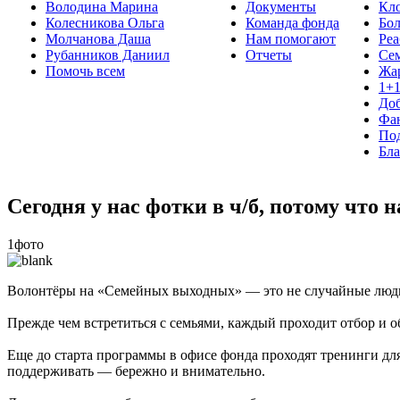
Володина Марина
Документы
Кло
Колесникова Ольга
Команда фонда
Бо
Молчанова Даша
Нам помогают
Реа
Рубанников Даниил
Отчеты
Се
Помочь всем
Жа
1+
До
Фа
Под
Бла
Сегодня у нас фотки в ч/б, потому что
1фото
Волонтёры на «Семейных выходных» — это не случайные люд
Прежде чем встретиться с семьями, каждый проходит отбор и о
Еще до старта программы в офисе фонда проходят тренинги для
поддерживать — бережно и внимательно.