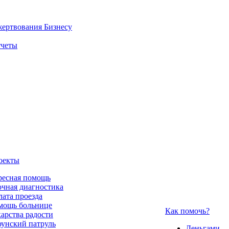
жертвования
Бизнесу
четы
оекты
ресная помощь
чная диагностика
ата проезда
мощь больнице
Как помочь?
арства радости
унский патруль
Деньгами