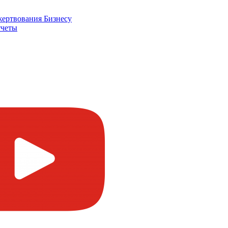
жертвования
Бизнесу
четы