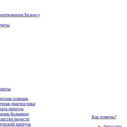
жертвования
Бизнесу
четы
оекты
ресная помощь
чная диагностика
ата проезда
мощь больнице
Как помочь?
арства радости
унский патруль
Деньгами