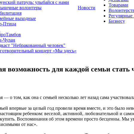
унский патруль: улыбайся с нами
Товарами
льничные волонтеры
Новости
Волонтерст
билитация
Регулярные
мейные выходные
Бизнесу
р-Птица
1
броТамбов
н-Чулан
каст "Небракованный человек"
готворительный концерт «Мы здесь»
 возможность для каждой семьи стать ч
 о том, как она с семьей несколько лет назад сама участвова
ей впервые за целый год провели время вместе, и это было неве
ь настоящим ребенком: веселой, активной, любознательной и сам
е купить. Воспоминания об этом времени просто бесценны. Мы у
висимыми от нас».