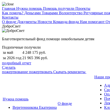
Главная
Нужна помощь
Помощь получили
Проекты
Как помочь?
Деньгами
Товарами
Волонтерство
Регулярные по
Контакты
О фонде
Документы
Новости
Команда фонда
Нам помогают
От
ДоброСвет
Благотворительный фонд помощи онкобольным детям
Подопечные получили
за май
4 248 175 руб.
за 2026 год
21 965 396 руб.
подробный отчет
Сделать
пожертвование
пожертвовать
Скачать реквизиты
Наши пр
Ад
Сро
Опл
По
Нужна помощь
Лек
О фонде
Веретенникова Екатерина
Кло