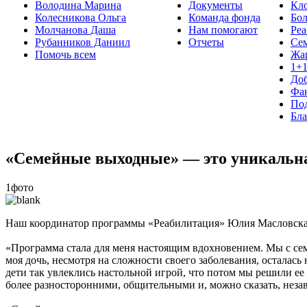
Володина Марина
Документы
Кло
Колесникова Ольга
Команда фонда
Бо
Молчанова Даша
Нам помогают
Реа
Рубанников Даниил
Отчеты
Се
Помочь всем
Жа
1+
До
Фа
Под
Бла
«Семейные выходные» — это уникальная
1фото
Наш координатор программы «Реабилитация» Юлия Масловская —
«Программа стала для меня настоящим вдохновением. Мы с семь
моя дочь, несмотря на сложности своего заболевания, осталас
дети так увлеклись настольной игрой, что потом мы решили е
более разносторонними, общительными и, можно сказать, неза