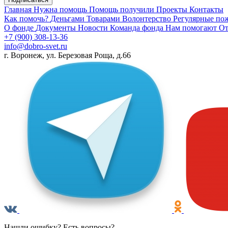
Главная
Нужна помощь
Помощь получили
Проекты
Контакты
Как помочь?
Деньгами
Товарами
Волонтерство
Регулярные по
О фонде
Документы
Новости
Команда фонда
Нам помогают
От
+7 (900) 308-13-36
info@dobro-svet.ru
г. Воронеж, ул. Березовая Роща, д.66
Нашли ошибку? Есть вопросы?