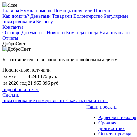
Главная
Нужна помощь
Помощь получили
Проекты
Как помочь?
Деньгами
Товарами
Волонтерство
Регулярные
пожертвования
Бизнесу
Контакты
О фонде
Документы
Новости
Команда фонда
Нам помогают
Отчеты
ДоброСвет
Благотворительный фонд помощи онкобольным детям
Подопечные получили
за май
4 248 175 руб.
за 2026 год
21 965 396 руб.
подробный отчет
Сделать
пожертвование
пожертвовать
Скачать реквизиты
Наши проекты
Адресная помощь
Срочная
диагностика
Оплата проезда