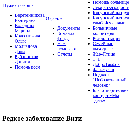
Помощь больнице
Нужна помощь
Лекарства радост
Клоунский патрул
Веретенникова
Клоунский патрул
О фонде
Екатерина
улыбайся с нами
Володина
Документы
Больничные
Марина
Команда
волонтеры
Колесникова
фонда
Реабилитация
Ольга
Нам
Семейные
Молчанова
помогают
выходные
Даша
Отчеты
Жар-Птица
Рубанников
1+1
Даниил
ДоброТамбов
Помочь всем
Фан-Чулан
Подкаст
"Небракованный
человек"
Благотворительн
концерт «Мы
здесь»
Редкое заболевание Вити