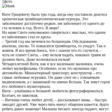
1фото
Вите Грицевичу было три года, когда ему поставили диагноз
хроническая тромбоцитопеническая пурпура. Это
заболевание достаточно редкое, им заболевает от одного до
ста человек в год. Всего. В мире!
Но маме Свете невозможно смириться с мыслью, что одним
из заболевших стал ее кроха.
– Третий год мы мечемся по больницам. Обследование,
анализы, уколы. То повысятся тромбоциты, то упадут. Так и
живем. Я все время боюсь, что с сыном что-то случится, –
чуть не плачет Света, – ему нельзя падать, никаких травм не
должно быть. Даже волноваться нельзя!
Четырехлетний Витя, как и все маленькие мальчики, очень
любит мультфильмы. Особенно, если это мультики про
автомобили. Миниатюрный транспорт, конструктор – его
самые любимые игрушки. Он даже спит не с плюшевым
медвежонком, а с машинкой по имени Вспыш. Так зовут героя
его любимого мультсериала.
Витя – улыбашка и большой любитель фотографироваться.
Болтает, не замолкая.
– Витюша очень любит детей, – рассказывает мама, – быстро
заводит друзей. Уже через пять минут общения кажется, будто
ребята давно знакомы! Малыши бегают, иногда падают, могут