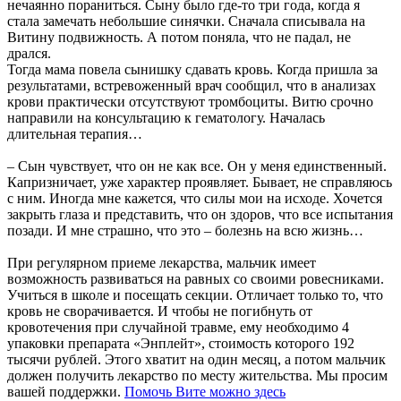
нечаянно пораниться. Сыну было где-то три года, когда я
стала замечать небольшие синячки. Сначала списывала на
Витину подвижность. А потом поняла, что не падал, не
дрался.
Тогда мама повела сынишку сдавать кровь. Когда пришла за
результатами, встревоженный врач сообщил, что в анализах
крови практически отсутствуют тромбоциты. Витю срочно
направили на консультацию к гематологу. Началась
длительная терапия…
– Сын чувствует, что он не как все. Он у меня единственный.
Капризничает, уже характер проявляет. Бывает, не справляюсь
с ним. Иногда мне кажется, что силы мои на исходе. Хочется
закрыть глаза и представить, что он здоров, что все испытания
позади. И мне страшно, что это – болезнь на всю жизнь…
При регулярном приеме лекарства, мальчик имеет
возможность развиваться на равных со своими ровесниками.
Учиться в школе и посещать секции. Отличает только то, что
кровь не сворачивается. И чтобы не погибнуть от
кровотечения при случайной травме, ему необходимо 4
упаковки препарата «Энплейт», стоимость которого 192
тысячи рублей. Этого хватит на один месяц, а потом мальчик
должен получить лекарство по месту жительства. Мы просим
вашей поддержки.
Помочь Вите можно здесь