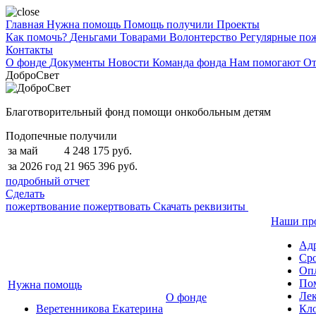
Главная
Нужна помощь
Помощь получили
Проекты
Как помочь?
Деньгами
Товарами
Волонтерство
Регулярные по
Контакты
О фонде
Документы
Новости
Команда фонда
Нам помогают
От
ДоброСвет
Благотворительный фонд помощи онкобольным детям
Подопечные получили
за май
4 248 175 руб.
за 2026 год
21 965 396 руб.
подробный отчет
Сделать
пожертвование
пожертвовать
Скачать реквизиты
Наши пр
Ад
Сро
Опл
По
Нужна помощь
Лек
О фонде
Веретенникова Екатерина
Кло