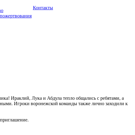
Контакты
во
 пожертвования
ика! Ираклий, Лука и Абдула тепло общались с ребятами, а
ными. Игроки воронежской команды также лично заходили к
приглашение.