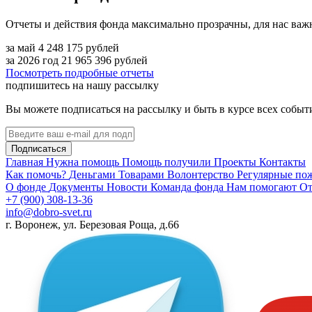
Отчеты и действия фонда максимально прозрачны, для нас важ
за май
4 248 175
рублей
за 2026 год
21 965 396
рублей
Посмотреть подробные отчеты
подпишитесь на нашу рассылку
Вы можете подписаться на рассылку и быть в курсе всех собы
Подписаться
Главная
Нужна помощь
Помощь получили
Проекты
Контакты
Как помочь?
Деньгами
Товарами
Волонтерство
Регулярные по
О фонде
Документы
Новости
Команда фонда
Нам помогают
От
+7 (900) 308-13-36
info@dobro-svet.ru
г. Воронеж, ул. Березовая Роща, д.66