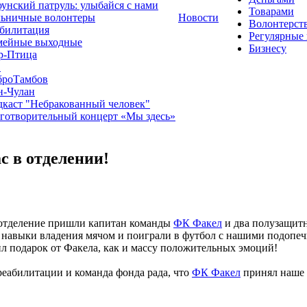
унский патруль: улыбайся с нами
Товарами
льничные волонтеры
Новости
Волонтерст
билитация
Регулярные
мейные выходные
Бизнесу
р-Птица
1
броТамбов
н-Чулан
каст "Небракованный человек"
готворительный концерт «Мы здесь»
с в отделении!
 отделение пришли капитан команды
ФК Факел
и два полузащитн
 навыки владения мячом и поиграли в
футбол с нашими подопеч
ил подарок от Факела, как и массу положительных эмоций!
еабилитации и команда фонда рада, что
ФК Факел
принял наше 