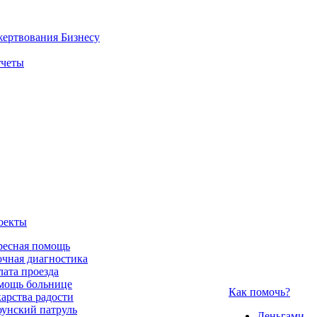
жертвования
Бизнесу
четы
оекты
ресная помощь
чная диагностика
ата проезда
мощь больнице
Как помочь?
арства радости
унский патруль
Деньгами