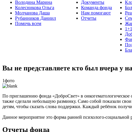
Володина Марина
Документы
Кло
Колесникова Ольга
Команда фонда
Бо
Молчанова Даша
Нам помогают
Реа
Рубанников Даниил
Отчеты
Се
Помочь всем
Жа
1+
До
Фа
Под
Бла
Вы не представляете кто был вчера у на
1фото
По приглашению фонда «ДоброСвет» в онкогематологическое
также сделали небольшую разминку. Само собой показали свои
детям, чтобы сказать слова поддержки. Каждый ребёнок получ
Данное мероприятие это форма ранней психолого-социальной р
Отчеты фонда