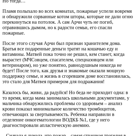
Но тогда…
Пламя полыхало во всех комнатах, пожарные успели вовремя
и обнаружили сорванные котом шторы, которые не дали огню
перекинуться на потолок. А сам Арчи чуть не погиб,
отравившись дымом, но к радости семьи, его спасли
пожарные.
После этого случая Арчи был признан хранителем дома.
Братья все подаренные деньги тратят на кошачью еду и
витамины. Матвей пока точно не решил, кем станет, когда
вырастет (МЧСовцем, спасателем, спецназовцем или
ветеринаром), но уже понятно, равнодушным никогда не
будет! После того, как друзья и знакомые оказали мощную
поддержку семье, и жизнь в сгоревшем доме восстановилась,
это стало для Матвея примером для подражания!
Казалось бы, живи, да радуйся! Но беда не приходит одна: в
то время, когда мама занималась школьными документами, у
мальчика обнаружились проблемы со здоровьем – анализ
крови показал минимальное количество тромбоцитов,
отвечающих за свертываемость. Ребенка направили в
отделение онкогематологии ВОДКБ №1, где у него
диагностировали апластическую анемию.
– Сначала я думала, что пожар – самая страшная трагедия в