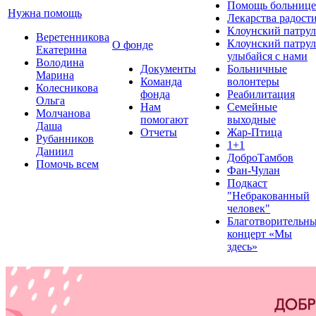
Помощь больнице
Нужна помощь
Лекарства радост
Клоунский патрул
Веретенникова
Клоунский патрул
О фонде
Екатерина
улыбайся с нами
Володина
Документы
Больничные
Марина
Команда
волонтеры
Колесникова
фонда
Реабилитация
Ольга
Нам
Семейные
Молчанова
помогают
выходные
Даша
Отчеты
Жар-Птица
Рубанников
1+1
Даниил
ДоброТамбов
Помочь всем
Фан-Чулан
Подкаст
"Небракованный
человек"
Благотворительн
концерт «Мы
здесь»