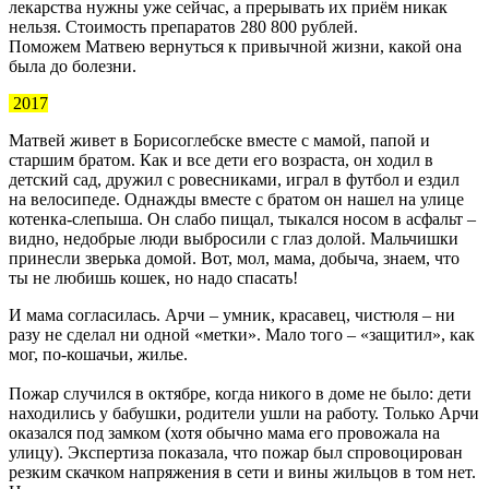
лекарства нужны уже сейчас, а прерывать их приём никак
нельзя. Стоимость препаратов 280 800 рублей.
Поможем Матвею вернуться к привычной жизни, какой она
была до болезни.
2017
Матвей живет в Борисоглебске вместе с мамой, папой и
старшим братом. Как и все дети его возраста, он ходил в
детский сад, дружил с ровесниками, играл в футбол и ездил
на велосипеде. Однажды вместе с братом он нашел на улице
котенка-слепыша. Он слабо пищал, тыкался носом в асфальт –
видно, недобрые люди выбросили с глаз долой. Мальчишки
принесли зверька домой. Вот, мол, мама, добыча, знаем, что
ты не любишь кошек, но надо спасать!
И мама согласилась. Арчи – умник, красавец, чистюля – ни
разу не сделал ни одной «метки». Мало того – «защитил», как
мог, по-кошачьи, жилье.
Пожар случился в октябре, когда никого в доме не было: дети
находились у бабушки, родители ушли на работу. Только Арчи
оказался под замком (хотя обычно мама его провожала на
улицу). Экспертиза показала, что пожар был спровоцирован
резким скачком напряжения в сети и вины жильцов в том нет.