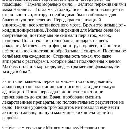
помощью. "Тяжело морально было, – делится переживаниями
мама Наталия, – Тогда мы столкнулись с полной изоляцией и
стерильностью, которую необходимо было соблюдать для
благополучного лечения. Перед трансплантацией
уничтожали все клетки костного мозга. Врачи это называют -
кондиционирование. Любая инфекция для Матвея была бы
смертельной, поэтому мы не снимали перчаток, масок,
шапочек. Пол, стекла и стены бокса, подарок на день
рождения Матвея – смартфон, конструктор лего, планшет и
всё остальное я постоянно обрабатывала спиртом. Постельное
бельё меняла ежедневно. Стерильность такая, что даже
аппараты с растворами, которые были подключены к венам
Матвея, стояли в коридоре, медсестры меняли флаконы, не
заходя в бокс".
За пять лет мальчик пережил множество обследований,
анализов, трансплантацию костного мозга и длительную
адаптацию. После пересадки донорские клетки не
приживались до конца. Врачи пробовали сменить
лекарственные препараты, но положительных результатов не
было. Низкий уровень тромбоцитов не позволял ему вести
активную жизнь, полную мальчишеских впечатлений и
радости.
Сейчас самочувствие Матвея хорошее. Недавно они