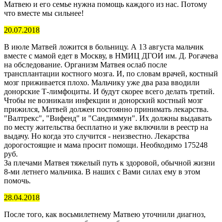
Матвею и его семье нужна помощь каждого из нас. Потому
что вместе мы сильнее!
20.07.2018
В июле Матвей ложится в больницу. А 13 августа мальчик
вместе с мамой едет в Москву, в НМИЦ ДГОИ им. Д. Рогачева
на обследование. Организм Матвея ослаб после
трансплантации костного мозга. И, по словам врачей, костный
мозг приживается плохо. Мальчику уже два раза вводили
донорские Т-лимфоциты. И будут скорее всего делать третий.
Чтобы не возникали инфекции и донорский костный мозг
прижился, Матвей должен постоянно принимать лекарства.
"Валтрекс", "Вифенд" и "Сандиммун". Их должны выдавать
по месту жительства бесплатно и уже включили в реестр на
выдачу. Но когда это случится - неизвестно. Лекарства
дорогостоящие и мама просит помощи. Необходимо 175248
руб.
За плечами Матвея тяжелый путь к здоровой, обычной жизни
8-ми летнего мальчика. В наших с Вами силах ему в этом
помочь.
28.04.2018
После того, как восьмилетнему Матвею уточнили диагноз,