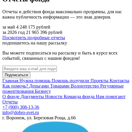
Отчеты и действия фонда максимально прозрачны, для нас
важна публичность информации — это знак доверия.
за май
4 248 175
рублей
за 2026 год
21 965 396
рублей
Посмотреть подробные отчеты
подпишитесь на нашу рассылку
Вы можете подписаться на рассылку и быть в курсе всех
событий, связанных с нашим фондом!
Подписаться
Главная
Нужна помощь
Помощь получили
Проекты
Контакты
Как помочь?
Деньгами
Товарами
Волонтерство
Регулярные
пожертвования
Бизнесу
О фонде
Документы
Новости
Команда фонда
Нам помогают
Отчеты
+7 (900) 308-13-36
info@dobro-svet.ru
г. Воронеж, ул. Березовая Роща, д.66