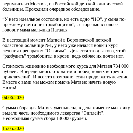
вернулись из Москвы, из Российской детской клинической
больницы. Проходили очередное обследование.
“У него идеальное состояние, но есть одно “НО”, у сына по-
прежнему почти нет тромбоцитов”, - с горечью в голосе
говорит мама мальчика Наталья.
В настоящий момент Матвей в Воронежской детской
областной больнице №1, у него уже начался новый курс
лечения препаратом “Октагам” . Делается это для того, чтобы
“разбудить” тромбоциты в крови, ведь сейчас их почти нет.
Стоимость жизненно необходимого курса для Матвея 734 000
рублей. Впереди много открытий и побед, новых встреч и
приключений. И все это возможно, если продолжить лечение.
Вместе с вами мы можем помочь Матвею начать новую
жизнь!
04.06.2020
Сумма сбора для Матвея уменьшена, в департаменте мальчику
выдали часть необходимого лекарства "Энплейт".
Необходимая сумма сбора 136000 рублей.
15.05.2020