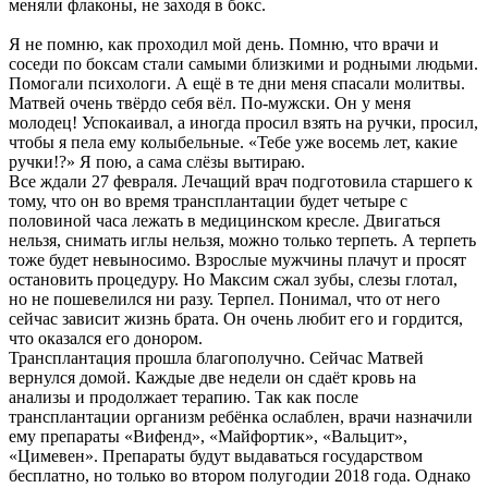
меняли флаконы, не заходя в бокс.
Я не помню, как проходил мой день. Помню, что врачи и
соседи по боксам стали самыми близкими и родными людьми.
Помогали психологи. А ещё в те дни меня спасали молитвы.
Матвей очень твёрдо себя вёл. По-мужски. Он у меня
молодец! Успокаивал, а иногда просил взять на ручки, просил,
чтобы я пела ему колыбельные. «Тебе уже восемь лет, какие
ручки!?» Я пою, а сама слёзы вытираю.
Все ждали 27 февраля. Лечащий врач подготовила старшего к
тому, что он во время трансплантации будет четыре с
половиной часа лежать в медицинском кресле. Двигаться
нельзя, снимать иглы нельзя, можно только терпеть. А терпеть
тоже будет невыносимо. Взрослые мужчины плачут и просят
остановить процедуру. Но Максим сжал зубы, слезы глотал,
но не пошевелился ни разу. Терпел. Понимал, что от него
сейчас зависит жизнь брата. Он очень любит его и гордится,
что оказался его донором.
Трансплантация прошла благополучно. Сейчас Матвей
вернулся домой. Каждые две недели он сдаёт кровь на
анализы и продолжает терапию. Так как после
трансплантации организм ребёнка ослаблен, врачи назначили
ему препараты «Вифенд», «Майфортик», «Вальцит»,
«Цимевен». Препараты будут выдаваться государством
бесплатно, но только во втором полугодии 2018 года. Однако