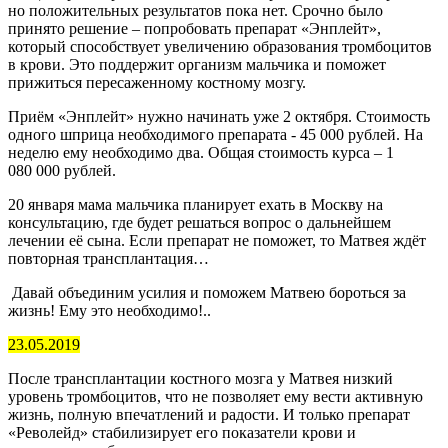
но положительных результатов пока нет. Срочно было
принято решение – попробовать препарат «Энплейт»,
который способствует увеличению образования тромбоцитов
в крови. Это поддержит организм мальчика и поможет
прижиться пересаженному костному мозгу.
Приём «Энплейт» нужно начинать уже 2 октября. Стоимость
одного шприца необходимого препарата - 45 000 рублей. На
неделю ему необходимо два. Общая стоимость курса – 1
080 000 рублей.
20 января мама мальчика планирует ехать в Москву на
консультацию, где будет решаться вопрос о дальнейшем
лечении её сына. Если препарат не поможет, то Матвея ждёт
повторная трансплантация…
Давай объединим усилия и поможем Матвею бороться за
жизнь! Ему это необходимо!..
23.05.2019
После трансплантации костного мозга у Матвея низкий
уровень тромбоцитов, что не позволяет ему вести активную
жизнь, полную впечатлений и радости. И только препарат
«Револейд» стабилизирует его показатели крови и