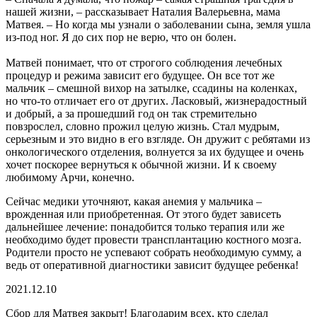
нашей жизни, – рассказывает Наталия Валерьевна, мама
Матвея. – Но когда мы узнали о заболевании сына, земля ушла
из-под ног. Я до сих пор не верю, что он болен.
Матвей понимает, что от строгого соблюдения лечебных
процедур и режима зависит его будущее. Он все тот же
мальчик – смешной вихор на затылке, ссадины на коленках,
но что-то отличает его от других. Ласковый, жизнерадостный
и добрый, а за прошедший год он так стремительно
повзрослел, словно прожил целую жизнь. Стал мудрым,
серьезным и это видно в его взгляде. Он дружит с ребятами из
онкологического отделения, волнуется за их будущее и очень
хочет поскорее вернуться к обычной жизни. И к своему
любимому Арчи, конечно.
Сейчас медики уточняют, какая анемия у мальчика –
врожденная или приобретенная. От этого будет зависеть
дальнейшее лечение: понадобится только терапия или же
необходимо будет провести трансплантацию костного мозга.
Родители просто не успевают собрать необходимую сумму, а
ведь от оперативной диагностики зависит будущее ребенка!
2021.12.10
Сбор для Матвея закрыт! Благодарим всех, кто сделал