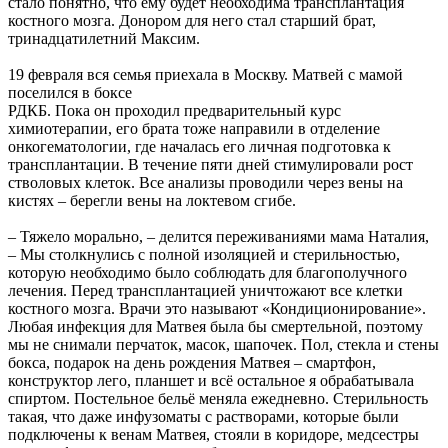
стало понятно, что ему будет необходима трансплантация
костного мозга. Донором для него стал старший брат,
тринадцатилетний Максим.
19 февраля вся семья приехала в Москву. Матвей с мамой
поселился в боксе
РДКБ. Пока он проходил предварительный курс
химиотерапии, его брата тоже направили в отделение
онкогематологии, где началась его личная подготовка к
трансплантации. В течение пяти дней стимулировали рост
стволовых клеток. Все анализы проводили через вены на
кистях – берегли вены на локтевом сгибе.
– Тяжело морально, – делится переживаниями мама Наталия,
– Мы столкнулись с полной изоляцией и стерильностью,
которую необходимо было соблюдать для благополучного
лечения. Перед трансплантацией уничтожают все клетки
костного мозга. Врачи это называют «Кондиционирование».
Любая инфекция для Матвея была бы смертельной, поэтому
мы не снимали перчаток, масок, шапочек. Пол, стекла и стены
бокса, подарок на день рождения Матвея – смартфон,
конструктор лего, планшет и всё остальное я обрабатывала
спиртом. Постельное бельё меняла ежедневно. Стерильность
такая, что даже инфузоматы с растворами, которые были
подключены к венам Матвея, стояли в коридоре, медсестры