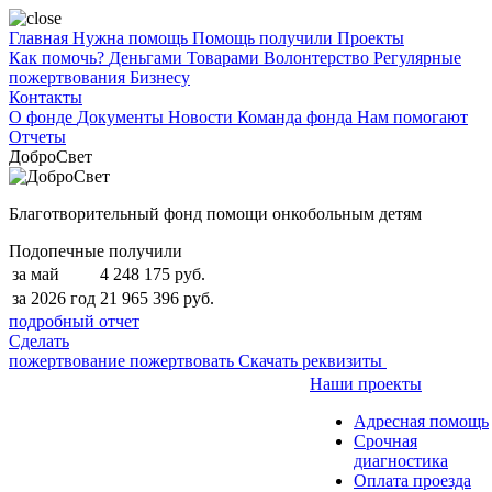
Главная
Нужна помощь
Помощь получили
Проекты
Как помочь?
Деньгами
Товарами
Волонтерство
Регулярные
пожертвования
Бизнесу
Контакты
О фонде
Документы
Новости
Команда фонда
Нам помогают
Отчеты
ДоброСвет
Благотворительный фонд помощи онкобольным детям
Подопечные получили
за май
4 248 175 руб.
за 2026 год
21 965 396 руб.
подробный отчет
Сделать
пожертвование
пожертвовать
Скачать реквизиты
Наши проекты
Адресная помощь
Срочная
диагностика
Оплата проезда