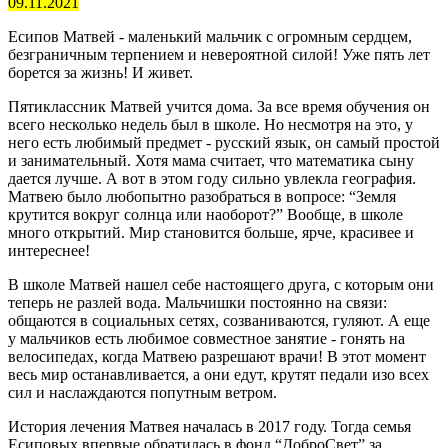
09.11.2021
Есипов Матвей - маленький мальчик с огромным сердцем,
безграничным терпением и невероятной силой! Уже пять лет
борется за жизнь! И живет.
Пятиклассник Матвей учится дома. За все время обучения он
всего несколько недель был в школе. Но несмотря на это, у
него есть любимый предмет - русский язык, он самый простой
и занимательный. Хотя мама считает, что математика сыну
дается лучше. А вот в этом году сильно увлекла география.
Матвею было любопытно разобраться в вопросе: “Земля
крутится вокруг солнца или наоборот?” Вообще, в школе
много открытий. Мир становится больше, ярче, красивее и
интереснее!
В школе Матвей нашел себе настоящего друга, с которым они
теперь не разлей вода. Мальчишки постоянно на связи:
общаются в социальных сетях, созваниваются, гуляют. А еще
у мальчиков есть любимое совместное занятие - гонять на
велосипедах, когда Матвею разрешают врачи! В этот момент
весь мир останавливается, а они едут, крутят педали изо всех
сил и наслаждаются попутным ветром.
История лечения Матвея началась в 2017 году. Тогда семья
Есиповых впервые обратилась в фонд “ДоброСвет” за