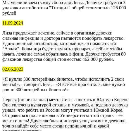
Мы увеличиваем сумму сбора для Лизы. Девочке требуется 3
упаковки антибиотика "Тигацил" общей стоимостью 126 000
рублей
11.09.2024
Лиза продолжает лечение, сейчас в организме девочки
сильная инфекция и доктора пытаются подобрать лекарство.
Единственный антибиотик, который начал помогать это
"Азнам". Больница будет закупать препарат, а сейчас чтобы
начать лечение семья обратилась в фонд. Деочке требуется 80
флаконов лекарства общей стоимостью 462 000 рублей.
02.06.2023
«Я куплю 300 лотерейных билетов, чтобы исполнить 2 свои
мечты!», - говорит Лиза, - «Я всё-всё просчитала, мне нужно
ровно 300 лотерейных билетов!»
Первая (но не главная) мечта Лизы - поехать в Южную Корею.
Она увлечена культурой страны и музыкой, а недавно девочка
узнала, что ребята из России могут учиться в Южной Корее.
Отправиться после школы в Университеты этой страны - её
мечта и цель! Дружелюбная и интересующаяся всем девчонка
точно найдёт себе место среди непривычной и яркой