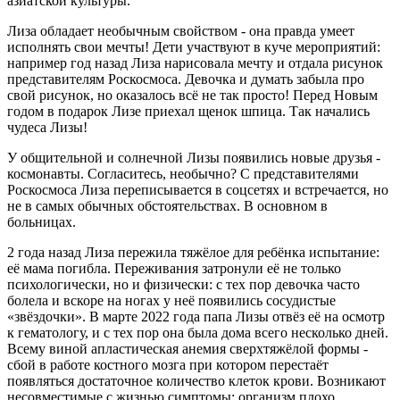
азиатской культуры.
Лиза обладает необычным свойством - она правда умеет
исполнять свои мечты! Дети участвуют в куче мероприятий:
например год назад Лиза нарисовала мечту и отдала рисунок
представителям Роскосмоса. Девочка и думать забыла про
свой рисунок, но оказалось всё не так просто! Перед Новым
годом в подарок Лизе приехал щенок шпица. Так начались
чудеса Лизы!
У общительной и солнечной Лизы появились новые друзья -
космонавты. Согласитесь, необычно? С представителями
Роскосмоса Лиза переписывается в соцсетях и встречается, но
не в самых обычных обстоятельствах. В основном в
больницах.
2 года назад Лиза пережила тяжёлое для ребёнка испытание:
её мама погибла. Переживания затронули её не только
психологически, но и физически: с тех пор девочка часто
болела и вскоре на ногах у неё появились сосудистые
«звёздочки». В марте 2022 года папа Лизы отвёз её на осмотр
к гематологу, и с тех пор она была дома всего несколько дней.
Всему виной апластическая анемия сверхтяжёлой формы -
сбой в работе костного мозга при котором перестаёт
появляться достаточное количество клеток крови. Возникают
несовместимые с жизнью симптомы: организм плохо