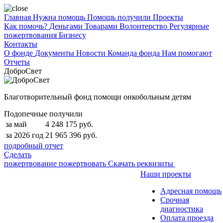
Главная
Нужна помощь
Помощь получили
Проекты
Как помочь?
Деньгами
Товарами
Волонтерство
Регулярные
пожертвования
Бизнесу
Контакты
О фонде
Документы
Новости
Команда фонда
Нам помогают
Отчеты
ДоброСвет
Благотворительный фонд помощи онкобольным детям
Подопечные получили
за май
4 248 175 руб.
за 2026 год
21 965 396 руб.
подробный отчет
Сделать
пожертвование
пожертвовать
Скачать реквизиты
Наши проекты
Адресная помощь
Срочная
диагностика
Оплата проезда