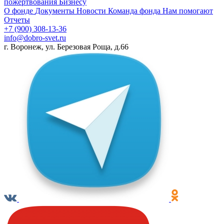
пожертвования
Бизнесу
О фонде
Документы
Новости
Команда фонда
Нам помогают
Отчеты
+7 (900) 308-13-36
info@dobro-svet.ru
г. Воронеж, ул. Березовая Роща, д.66