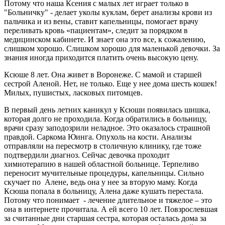
Потому что наша Ксения с малых лет играет только в
"Больничку" - делает уколы куклам, берет анализы крови из
пальчика и из вены, ставит капельницы, помогает врачу
переливать кровь «пациентам», следит за порядком в
медицинском кабинете. И знает она это все, к сожалению,
слишком хорошо. Слишком хорошо для маленькой девочки. За
знания иногда приходится платить очень высокую цену.
Ксюше 8 лет. Она живет в Воронеже. С мамой и старшей
сестрой Аленой. Нет, не только. Еще у нее дома шесть кошек!
Милых, пушистых, ласковых питомцев.
В первый день летних каникул у Ксюши появилась шишка,
которая долго не проходила. Когда обратились в больницу,
врачи сразу заподозрили неладное. Это оказалось страшной
правдой. Саркома Юинга. Опухоль на кости. Анализы
отправляли на пересмотр в столичную клинику, где тоже
подтвердили диагноз. Сейчас девочка проходит
химиотерапию в нашей областной больнице. Терпеливо
переносит мучительные процедуры, капельницы. Сильно
скучает по Алене, ведь она у нее за вторую маму. Когда
Ксюша попала в больницу, Алена даже кушать перестала.
Потому что понимает - лечение длительное и тяжелое – это
она в интернете прочитала. А ей всего 10 лет. Повзрослевшая
за считанные дни старшая сестра, которая осталась дома за