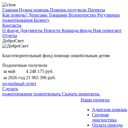
Главная
Нужна помощь
Помощь получили
Проекты
Как помочь?
Деньгами
Товарами
Волонтерство
Регулярные
пожертвования
Бизнесу
Контакты
О фонде
Документы
Новости
Команда фонда
Нам помогают
Отчеты
ДоброСвет
Благотворительный фонд помощи онкобольным детям
Подопечные получили
за май
4 248 175 руб.
за 2026 год
21 965 396 руб.
подробный отчет
Сделать
пожертвование
пожертвовать
Скачать реквизиты
Наши проекты
Адресная помощь
Срочная
диагностика
Оплата проезда