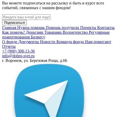
Вы можете подписаться на рассылку и быть в курсе всех
событий, связанных с нашим фондом!
Подписаться
Главная
Нужна помощь
Помощь получили
Проекты
Контакты
Как помочь?
Деньгами
Товарами
Волонтерство
Регулярные
пожертвования
Бизнесу
О фонде
Документы
Новости
Команда фонда
Нам помогают
Отчеты
+7 (900) 308-13-36
info@dobro-svet.ru
г. Воронеж, ул. Березовая Роща, д.66