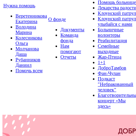
Помощь больнице
Нужна помощь
Лекарства радост
Клоунский патрул
Веретенникова
Клоунский патрул
О фонде
Екатерина
улыбайся с нами
Володина
Документы
Больничные
Марина
Команда
волонтеры
Колесникова
фонда
Реабилитация
Ольга
Нам
Семейные
Молчанова
помогают
выходные
Даша
Отчеты
Жар-Птица
Рубанников
1+1
Даниил
ДоброТамбов
Помочь всем
Фан-Чулан
Подкаст
"Небракованный
человек"
Благотворительн
концерт «Мы
здесь»