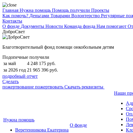
Главная
Нужна помощь
Помощь получили
Проекты
Как помочь?
Деньгами
Товарами
Волонтерство
Регулярные по
Контакты
О фонде
Документы
Новости
Команда фонда
Нам помогают
От
ДоброСвет
Благотворительный фонд помощи онкобольным детям
Подопечные получили
за май
4 248 175 руб.
за 2026 год
21 965 396 руб.
подробный отчет
Сделать
пожертвование
пожертвовать
Скачать реквизиты
Наши пр
Ад
Сро
Опл
По
Нужна помощь
Лек
О фонде
Веретенникова Екатерина
Кло