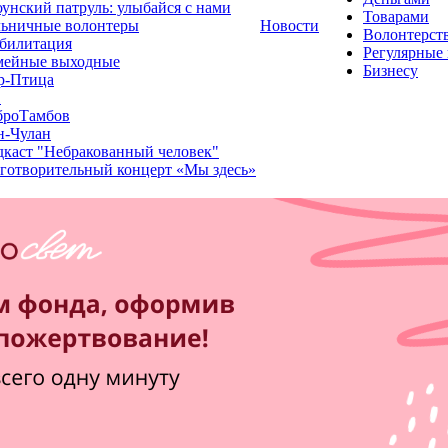
унский патруль: улыбайся с нами
Товарами
льничные волонтеры
Новости
Волонтерст
билитация
Регулярные
мейные выходные
Бизнесу
р-Птица
1
броТамбов
н-Чулан
каст "Небракованный человек"
готворительный концерт «Мы здесь»