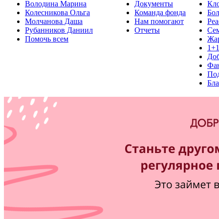
Володина Марина
Документы
Кло
Колесникова Ольга
Команда фонда
Бо
Молчанова Даша
Нам помогают
Реа
Рубанников Даниил
Отчеты
Се
Помочь всем
Жа
1+
До
Фа
Под
Бла