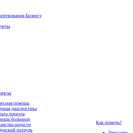
жертвования
Бизнесу
четы
оекты
ресная помощь
чная диагностика
ата проезда
мощь больнице
Как помочь?
арства радости
унский патруль
Деньгами