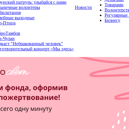
унский патруль: улыбайся с нами
Товарами
льничные волонтеры
Новости
Волонтерст
билитация
Регулярные
мейные выходные
Бизнесу
р-Птица
1
броТамбов
н-Чулан
каст "Небракованный человек"
готворительный концерт «Мы здесь»