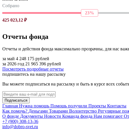
Собрано
23%
425 023,12 ₽
Отчеты фонда
Отчеты и действия фонда максимально прозрачны, для нас важ
за май
4 248 175
рублей
за 2026 год
21 965 396
рублей
Посмотреть подробные отчеты
подпишитесь на нашу рассылку
Вы можете подписаться на рассылку и быть в курсе всех собы
Подписаться
Главная
Нужна помощь
Помощь получили
Проекты
Контакты
Как помочь?
Деньгами
Товарами
Волонтерство
Регулярные по
О фонде
Документы
Новости
Команда фонда
Нам помогают
От
+7 (900) 308-13-36
info@dobro-svet.ru