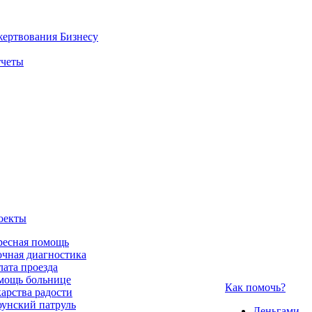
жертвования
Бизнесу
четы
оекты
ресная помощь
чная диагностика
ата проезда
мощь больнице
Как помочь?
арства радости
унский патруль
Деньгами