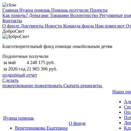
Главная
Нужна помощь
Помощь получили
Проекты
Как помочь?
Деньгами
Товарами
Волонтерство
Регулярные по
Контакты
О фонде
Документы
Новости
Команда фонда
Нам помогают
От
ДоброСвет
Благотворительный фонд помощи онкобольным детям
Подопечные получили
за май
4 248 175 руб.
за 2026 год
21 965 396 руб.
подробный отчет
Сделать
пожертвование
пожертвовать
Скачать реквизиты
Наши пр
Ад
Сро
Опл
По
Нужна помощь
Лек
О фонде
Веретенникова Екатерина
Кло