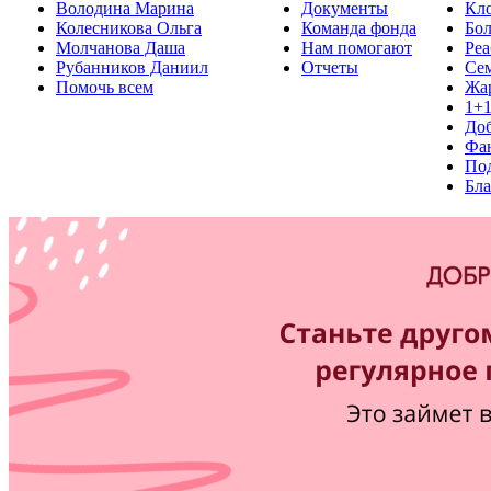
Володина Марина
Документы
Кло
Колесникова Ольга
Команда фонда
Бо
Молчанова Даша
Нам помогают
Реа
Рубанников Даниил
Отчеты
Се
Помочь всем
Жа
1+
До
Фа
Под
Бла