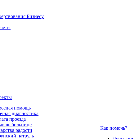
жертвования
Бизнесу
четы
оекты
ресная помощь
чная диагностика
ата проезда
мощь больнице
Как помочь?
арства радости
унский патруль
Деньгами