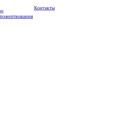
Контакты
во
 пожертвования