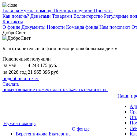
Главная
Нужна помощь
Помощь получили
Проекты
Как помочь?
Деньгами
Товарами
Волонтерство
Регулярные по
Контакты
О фонде
Документы
Новости
Команда фонда
Нам помогают
От
ДоброСвет
Благотворительный фонд помощи онкобольным детям
Подопечные получили
за май
4 248 175 руб.
за 2026 год
21 965 396 руб.
подробный отчет
Сделать
пожертвование
пожертвовать
Скачать реквизиты
Наши пр
Ад
Сро
Опл
По
Нужна помощь
Лек
О фонде
Веретенникова Екатерина
Кло