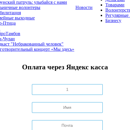
унский патруль: улыбайся с нами
Товарами
льничные волонтеры
Новости
Волонтерст
билитация
Регулярные
мейные выходные
Бизнесу
р-Птица
1
броТамбов
н-Чулан
каст "Небракованный человек"
готворительный концерт «Мы здесь»
Оплата через Яндекс касса