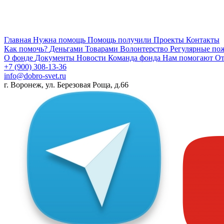
Главная
Нужна помощь
Помощь получили
Проекты
Контакты
Как помочь?
Деньгами
Товарами
Волонтерство
Регулярные по
О фонде
Документы
Новости
Команда фонда
Нам помогают
От
+7 (900) 308-13-36
info@dobro-svet.ru
г. Воронеж, ул. Березовая Роща, д.66