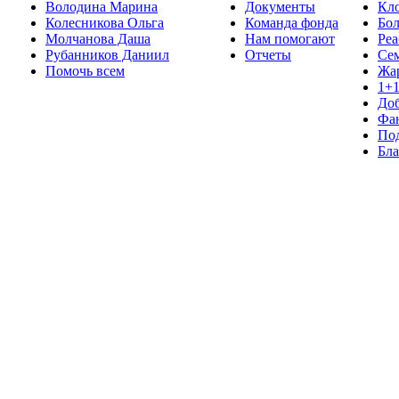
Володина Марина
Документы
Кло
Колесникова Ольга
Команда фонда
Бо
Молчанова Даша
Нам помогают
Реа
Рубанников Даниил
Отчеты
Се
Помочь всем
Жа
1+
До
Фа
Под
Бла