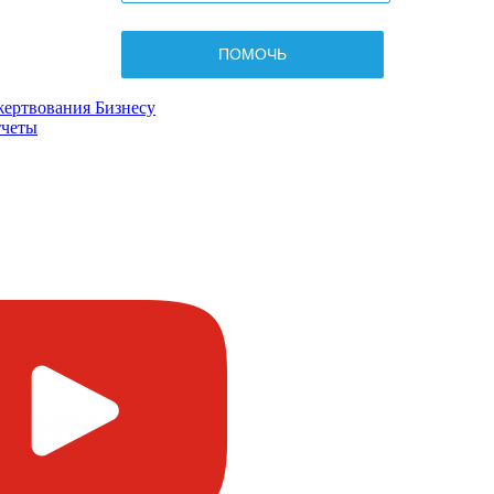
жертвования
Бизнесу
четы