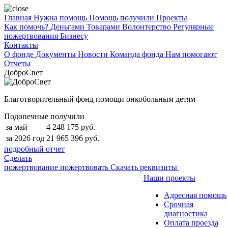
Главная
Нужна помощь
Помощь получили
Проекты
Как помочь?
Деньгами
Товарами
Волонтерство
Регулярные
пожертвования
Бизнесу
Контакты
О фонде
Документы
Новости
Команда фонда
Нам помогают
Отчеты
ДоброСвет
Благотворительный фонд помощи онкобольным детям
Подопечные получили
за май
4 248 175 руб.
за 2026 год
21 965 396 руб.
подробный отчет
Сделать
пожертвование
пожертвовать
Скачать реквизиты
Наши проекты
Адресная помощь
Срочная
диагностика
Оплата проезда