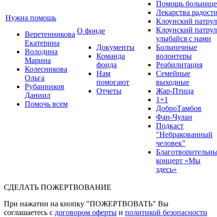
Помощь больнице
Лекарства радост
Нужна помощь
Клоунский патрул
Клоунский патрул
О фонде
Веретенникова
улыбайся с нами
Екатерина
Документы
Больничные
Володина
Команда
волонтеры
Марина
фонда
Реабилитация
Колесникова
Нам
Семейные
Ольга
помогают
выходные
Рубанников
Отчеты
Жар-Птица
Даниил
1+1
Помочь всем
ДоброТамбов
Фан-Чулан
Подкаст
"Небракованный
человек"
Благотворительн
концерт «Мы
здесь»
СДЕЛАТЬ ПОЖЕРТВОВАНИЕ
При нажатии на кнопку "ПОЖЕРТВОВАТЬ" Вы
соглашаетесь с
договором оферты
и
политикой безопасности