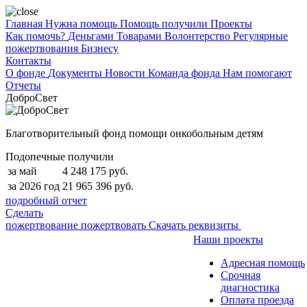
Главная
Нужна помощь
Помощь получили
Проекты
Как помочь?
Деньгами
Товарами
Волонтерство
Регулярные
пожертвования
Бизнесу
Контакты
О фонде
Документы
Новости
Команда фонда
Нам помогают
Отчеты
ДоброСвет
Благотворительный фонд помощи онкобольным детям
Подопечные получили
за май
4 248 175 руб.
за 2026 год
21 965 396 руб.
подробный отчет
Сделать
пожертвование
пожертвовать
Скачать реквизиты
Наши проекты
Адресная помощь
Срочная
диагностика
Оплата проезда