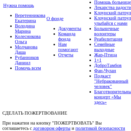
Помощь больнице
Нужна помощь
Лекарства радост
Клоунский патрул
Веретенникова
Клоунский патрул
О фонде
Екатерина
улыбайся с нами
Володина
Документы
Больничные
Марина
Команда
волонтеры
Колесникова
фонда
Реабилитация
Ольга
Нам
Семейные
Молчанова
помогают
выходные
Даша
Отчеты
Жар-Птица
Рубанников
1+1
Даниил
ДоброТамбов
Помочь всем
Фан-Чулан
Подкаст
"Небракованный
человек"
Благотворительн
концерт «Мы
здесь»
СДЕЛАТЬ ПОЖЕРТВОВАНИЕ
При нажатии на кнопку "ПОЖЕРТВОВАТЬ" Вы
соглашаетесь с
договором оферты
и
политикой безопасности