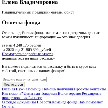
Елена Владимировна
Индивидуальный предприниматель, юрист
Отчеты фонда
Отчеты и действия фонда максимально прозрачны, для нас
важна публичность информации — это знак доверия.
за май
4 248 175
рублей
за 2026 год
21 965 396
рублей
Посмотреть подробные отчеты
подпишитесь на нашу рассылку
Вы можете подписаться на рассылку и быть в курсе всех
событий, связанных с нашим фондом!
Подписаться
Главная
Нужна помощь
Помощь получили
Проекты
Контакты
Как помочь?
Деньгами
Товарами
Волонтерство
Регулярные
пожертвования
Бизнесу
О фонде
Документы
Новости
Команда фонда
Нам помогают
Отчеты