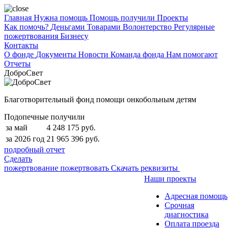
Главная
Нужна помощь
Помощь получили
Проекты
Как помочь?
Деньгами
Товарами
Волонтерство
Регулярные
пожертвования
Бизнесу
Контакты
О фонде
Документы
Новости
Команда фонда
Нам помогают
Отчеты
ДоброСвет
Благотворительный фонд помощи онкобольным детям
Подопечные получили
за май
4 248 175 руб.
за 2026 год
21 965 396 руб.
подробный отчет
Сделать
пожертвование
пожертвовать
Скачать реквизиты
Наши проекты
Адресная помощь
Срочная
диагностика
Оплата проезда