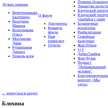
Помощь больнице
Нужна помощь
Лекарства радост
Клоунский патрул
Веретенникова
Клоунский патрул
О фонде
Екатерина
улыбайся с нами
Володина
Документы
Больничные
Марина
Команда
волонтеры
Колесникова
фонда
Реабилитация
Ольга
Нам
Семейные
Молчанова
помогают
выходные
Даша
Отчеты
Жар-Птица
Рубанников
1+1
Даниил
ДоброТамбов
Помочь всем
Фан-Чулан
Подкаст
"Небракованный
человек"
Благотворительн
концерт «Мы
здесь»
← вернуться в раздел
Блохина