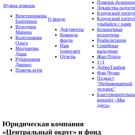
Помощь больнице
Нужна помощь
Лекарства радост
Клоунский патрул
Веретенникова
Клоунский патрул
О фонде
Екатерина
улыбайся с нами
Володина
Документы
Больничные
Марина
Команда
волонтеры
Колесникова
фонда
Реабилитация
Ольга
Нам
Семейные
Молчанова
помогают
выходные
Даша
Отчеты
Жар-Птица
Рубанников
1+1
Даниил
ДоброТамбов
Помочь всем
Фан-Чулан
Подкаст
"Небракованный
человек"
Благотворительн
концерт «Мы
здесь»
Юридическая компания
«Центральный округ» и фонд