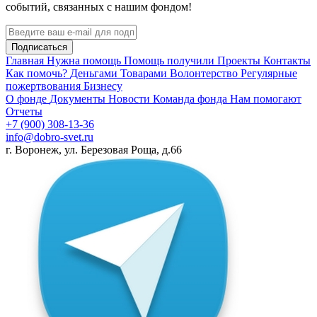
событий, связанных с нашим фондом!
Подписаться
Главная
Нужна помощь
Помощь получили
Проекты
Контакты
Как помочь?
Деньгами
Товарами
Волонтерство
Регулярные
пожертвования
Бизнесу
О фонде
Документы
Новости
Команда фонда
Нам помогают
Отчеты
+7 (900) 308-13-36
info@dobro-svet.ru
г. Воронеж, ул. Березовая Роща, д.66