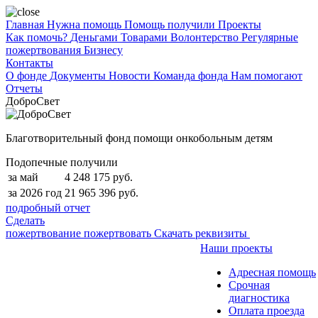
Главная
Нужна помощь
Помощь получили
Проекты
Как помочь?
Деньгами
Товарами
Волонтерство
Регулярные
пожертвования
Бизнесу
Контакты
О фонде
Документы
Новости
Команда фонда
Нам помогают
Отчеты
ДоброСвет
Благотворительный фонд помощи онкобольным детям
Подопечные получили
за май
4 248 175 руб.
за 2026 год
21 965 396 руб.
подробный отчет
Сделать
пожертвование
пожертвовать
Скачать реквизиты
Наши проекты
Адресная помощь
Срочная
диагностика
Оплата проезда