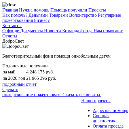
Главная
Нужна помощь
Помощь получили
Проекты
Как помочь?
Деньгами
Товарами
Волонтерство
Регулярные
пожертвования
Бизнесу
Контакты
О фонде
Документы
Новости
Команда фонда
Нам помогают
Отчеты
ДоброСвет
Благотворительный фонд помощи онкобольным детям
Подопечные получили
за май
4 248 175 руб.
за 2026 год
21 965 396 руб.
подробный отчет
Сделать
пожертвование
пожертвовать
Скачать реквизиты
Наши проекты
Адресная помощь
Срочная
диагностика
Оплата проезда