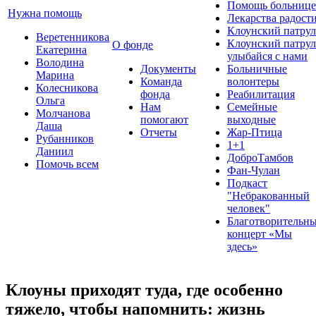
Помощь больнице
Нужна помощь
Лекарства радост
Клоунский патрул
Веретенникова
Клоунский патрул
О фонде
Екатерина
улыбайся с нами
Володина
Документы
Больничные
Марина
Команда
волонтеры
Колесникова
фонда
Реабилитация
Ольга
Нам
Семейные
Молчанова
помогают
выходные
Даша
Отчеты
Жар-Птица
Рубанников
1+1
Даниил
ДоброТамбов
Помочь всем
Фан-Чулан
Подкаст
"Небракованный
человек"
Благотворительн
концерт «Мы
здесь»
Клоуны приходят туда, где особенно
тяжело, чтобы напомнить: жизнь