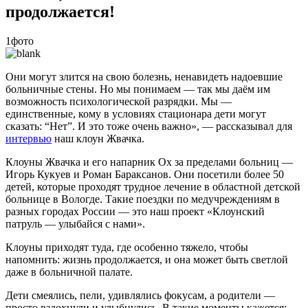
продолжается!
1фото
Они могут злится на свою болезнь, ненавидеть надоевшие
больничные стены. Но мы понимаем — так мы даём им
возможность психологической разрядки. Мы —
единственные, кому в условиях стационара дети могут
сказать: “Нет”. И это тоже очень важно», — рассказывал для
интервью
наш клоун Жвачка.
Клоуны Жвачка и его напарник Ох за пределами больниц —
Игорь Кукуев и Роман Бараксанов. Они посетили более 50
детей, которые проходят трудное лечение в областной детской
больнице в Вологде. Такие поездки по медучреждениям в
разных городах России — это наш проект «Клоунский
патруль — улыбайся с нами».
Клоуны приходят туда, где особенно тяжело, чтобы
напомнить: жизнь продолжается, и она может быть светлой
даже в больничной палате.
Дети смеялись, пели, удивлялись фокусам, а родители —
просто вздохнули и улыбнулись. В такие моменты кажется: