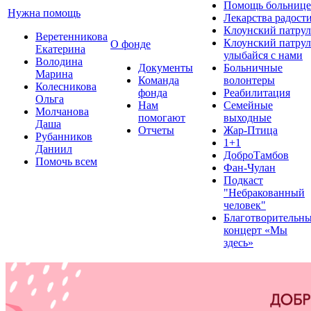
Помощь больнице
Нужна помощь
Лекарства радост
Клоунский патрул
Веретенникова
Клоунский патрул
О фонде
Екатерина
улыбайся с нами
Володина
Документы
Больничные
Марина
Команда
волонтеры
Колесникова
фонда
Реабилитация
Ольга
Нам
Семейные
Молчанова
помогают
выходные
Даша
Отчеты
Жар-Птица
Рубанников
1+1
Даниил
ДоброТамбов
Помочь всем
Фан-Чулан
Подкаст
"Небракованный
человек"
Благотворительн
концерт «Мы
здесь»