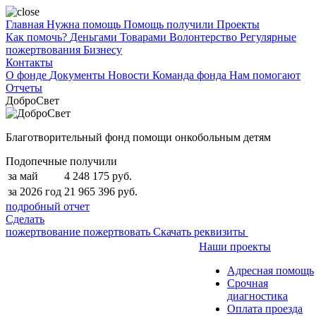
Главная
Нужна помощь
Помощь получили
Проекты
Как помочь?
Деньгами
Товарами
Волонтерство
Регулярные
пожертвования
Бизнесу
Контакты
О фонде
Документы
Новости
Команда фонда
Нам помогают
Отчеты
ДоброСвет
Благотворительный фонд помощи онкобольным детям
Подопечные получили
за май
4 248 175 руб.
за 2026 год
21 965 396 руб.
подробный отчет
Сделать
пожертвование
пожертвовать
Скачать реквизиты
Наши проекты
Адресная помощь
Срочная
диагностика
Оплата проезда