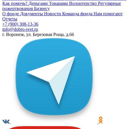
Как помочь?
Деньгами
Товарами
Волонтерство
Регулярные
пожертвования
Бизнесу
О фонде
Документы
Новости
Команда фонда
Нам помогают
Отчеты
+7 (900) 308-13-36
info@dobro-svet.ru
г. Воронеж, ул. Березовая Роща, д.66