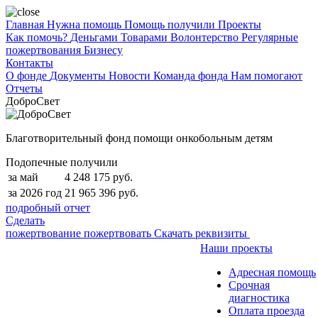
Главная
Нужна помощь
Помощь получили
Проекты
Как помочь?
Деньгами
Товарами
Волонтерство
Регулярные
пожертвования
Бизнесу
Контакты
О фонде
Документы
Новости
Команда фонда
Нам помогают
Отчеты
ДоброСвет
Благотворительный фонд помощи онкобольным детям
Подопечные получили
за май
4 248 175 руб.
за 2026 год
21 965 396 руб.
подробный отчет
Сделать
пожертвование
пожертвовать
Скачать реквизиты
Наши проекты
Адресная помощь
Срочная
диагностика
Оплата проезда