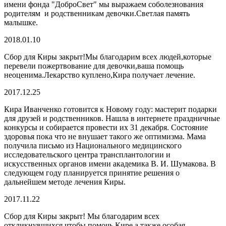
имени фонда "ДоброСвет" мы выражаем соболезнования
родителям и родственникам девочки.Светлая память
малышке.
2018.01.10
Сбор для Киры закрыт!Мы благодарим всех людей,которые
перевели пожертвование для девочки,ваша помощь
неоценима.Лекарство куплено,Кира получает лечение.
2017.12.25
Кира Иванченко готовится к Новому году: мастерит подарки
для друзей и родственников. Нашла в интернете праздничные
конкурсы и собирается провести их 31 декабря. Состояние
здоровья пока что не внушает такого же оптимизма. Мама
получила письмо из Национального медицинского
исследовательского центра трансплантологии и
искусственных органов имени академика В. И. Шумакова. В
следующем году планируется принятие решения о
дальнейшем методе лечения Киры.
2017.11.22
Сбор для Киры закрыт! Мы благодарим всех
откликнувшихся,чтобы помочь Кире,а также особая