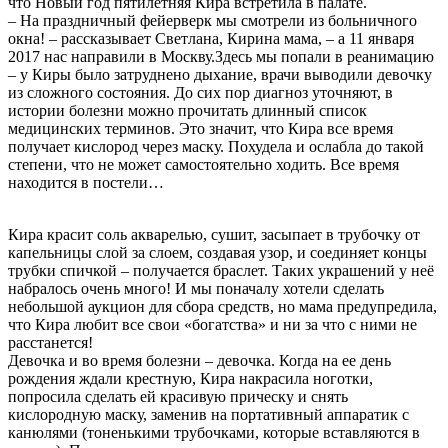
что Новый год пятилетняя Кира встретила в палате.
– На праздничный фейерверк мы смотрели из больничного
окна! – рассказывает Светлана, Кирина мама, – а 11 января
2017 нас направили в Москву.Здесь мы попали в реанимацию
– у Киры было затруднено дыхание, врачи выводили девочку
из сложного состояния. До сих пор диагноз уточняют, в
истории болезни можно прочитать длинный список
медицинских терминов. Это значит, что Кира все время
получает кислород через маску. Похудела и ослабла до такой
степени, что не может самостоятельно ходить. Все время
находится в постели…
Кира красит соль акварелью, сушит, засыпает в трубочку от
капельницы слой за слоем, создавая узор, и соединяет концы
трубки спичкой – получается браслет. Таких украшений у неё
набралось очень много! И мы поначалу хотели сделать
небольшой аукцион для сбора средств, но мама предупредила,
что Кира любит все свои «богатства» и ни за что с ними не
расстанется!
Девочка и во время болезни – девочка. Когда на ее день
рождения ждали крестную, Кира накрасила ноготки,
попросила сделать ей красивую прическу и снять
кислородную маску, заменив на портативный аппаратик с
канюлями (тоненькими трубочками, которые вставляются в