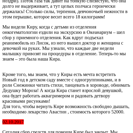
ноздри). Поток газа так давит на тонкую слизистую, что она
долго не выдерживает, а тут целых полчаса героически
держалась! Столько силы, терпения, девчоночьей нежности в
этом перышке, которое весит всего 18 килограмм!
Мы видели Киру, когда с детьми из отделения
онкогематологии ездили на экскурсию в Океанариум – шел
сбор у приемного отделения. Как вдруг подъехал
реанимобиль из Лисок, из него вышел доктор и женщина с
девочкой на руках. Мы узнали, что каждые две недели
малышку привозят на процедуры в отделение. Теперь-то мы
знаем – это была наша Кира.
Кроме того, мы знаем, что у Киры есть мечта встретить
Новый год в детском саду вместе с одногруппниками, и в
роли Снежинки читать стихи, танцевать в хороводе, обнимать
Дедушку Мороза! А когда Кира станет взрослой девушкой,
она будет работать аквагримером и радовать детвору
красивыми рисунками!
Для того, чтобы вернуть Кире возможность свободно дышать,
необходимо лекарство Авастин , стоимость которого 52000.
02.10.2017
Сегодня сбор средств для помощи Кире был закрыт. Мы