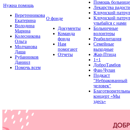
Помощь больнице
Нужна помощь
Лекарства радост
Клоунский патрул
Веретенникова
Клоунский патрул
О фонде
Екатерина
улыбайся с нами
Володина
Документы
Больничные
Марина
Команда
волонтеры
Колесникова
фонда
Реабилитация
Ольга
Нам
Семейные
Молчанова
помогают
выходные
Даша
Отчеты
Жар-Птица
Рубанников
1+1
Даниил
ДоброТамбов
Помочь всем
Фан-Чулан
Подкаст
"Небракованный
человек"
Благотворительн
концерт «Мы
здесь»