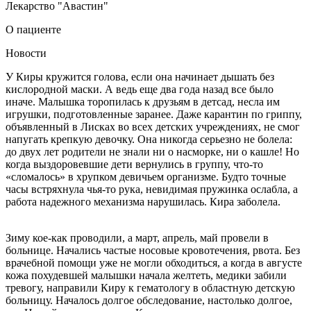
Лекарство "Авастин"
О пациенте
Новости
У Киры кружится голова, если она начинает дышать без
кислородной маски. А ведь еще два года назад все было
иначе. Малышка торопилась к друзьям в детсад, несла им
игрушки, подготовленные заранее. Даже карантин по гриппу,
объявленный в Лисках во всех детских учреждениях, не смог
напугать крепкую девочку. Она никогда серьезно не болела:
до двух лет родители не знали ни о насморке, ни о кашле! Но
когда выздоровевшие дети вернулись в группу, что-то
«сломалось» в хрупком девичьем организме. Будто точные
часы встряхнула чья-то рука, невидимая пружинка ослабла, а
работа надежного механизма нарушилась. Кира заболела.
Зиму кое-как проводили, а март, апрель, май провели в
больнице. Начались частые носовые кровотечения, рвота. Без
врачебной помощи уже не могли обходиться, а когда в августе
кожа похудевшей малышки начала желтеть, медики забили
тревогу, направили Киру к гематологу в областную детскую
больницу. Началось долгое обследование, настолько долгое,