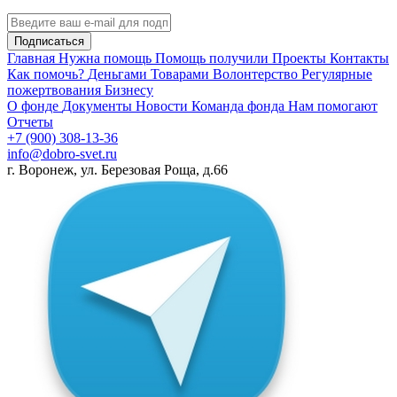
Подписаться
Главная
Нужна помощь
Помощь получили
Проекты
Контакты
Как помочь?
Деньгами
Товарами
Волонтерство
Регулярные
пожертвования
Бизнесу
О фонде
Документы
Новости
Команда фонда
Нам помогают
Отчеты
+7 (900) 308-13-36
info@dobro-svet.ru
г. Воронеж, ул. Березовая Роща, д.66