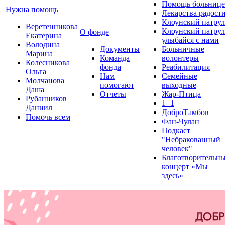
Помощь больнице
Нужна помощь
Лекарства радост
Клоунский патрул
Веретенникова
Клоунский патрул
О фонде
Екатерина
улыбайся с нами
Володина
Документы
Больничные
Марина
Команда
волонтеры
Колесникова
фонда
Реабилитация
Ольга
Нам
Семейные
Молчанова
помогают
выходные
Даша
Отчеты
Жар-Птица
Рубанников
1+1
Даниил
ДоброТамбов
Помочь всем
Фан-Чулан
Подкаст
"Небракованный
человек"
Благотворительн
концерт «Мы
здесь»