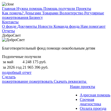
Главная
Нужна помощь
Помощь получили
Проекты
Как помочь?
Деньгами
Товарами
Волонтерство
Регулярные
пожертвования
Бизнесу
Контакты
О фонде
Документы
Новости
Команда фонда
Нам помогают
Отчеты
ДоброСвет
Благотворительный фонд помощи онкобольным детям
Подопечные получили
за май
4 248 175 руб.
за 2026 год
21 965 396 руб.
подробный отчет
Сделать
пожертвование
пожертвовать
Скачать реквизиты
Наши проекты
Адресная помощь
Срочная
диагностика
Оплата проезда