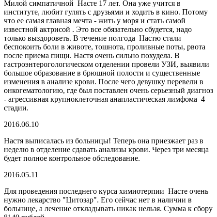
Милой симпатичной Насте 17 лет. Она уже учится в
институте, любит гулять с друзьями и ходить в кино. Потому
что ее самая главная мечта - жить у моря и стать самой
известной актрисой . Это все обязательно сбудется, надо
только выздороветь. В течение полгода Настю стали
беспокоить боли в животе, тошнота, проливные поты, рвота
после приема пищи. Настя очень сильно похудела. В
гастроэнтерогологическом отделении провели УЗИ, выявили
большое образование в брюшной полости и существенные
изменения в анализе крови. После чего девушку перевели в
онкогематологию, где был поставлен очень серьезный диагноз
- агрессивная крупноклеточная анапластическая лимфома 4
стадии.
2016.06.10
Настя выписалась из больницы! Теперь она приезжает раз в
неделю в отделение сдавать анализы крови. Через три месяца
будет полное контрольное обследование.
2016.05.11
Для проведения последнего курса химиотерпии Насте очень
нужно лекарство "Цитозар". Его сейчас нет в наличии в
больнице, а лечение откладывать никак нельзя. Сумма к сбору