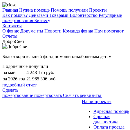
Главная
Нужна помощь
Помощь получили
Проекты
Как помочь?
Деньгами
Товарами
Волонтерство
Регулярные
пожертвования
Бизнесу
Контакты
О фонде
Документы
Новости
Команда фонда
Нам помогают
Отчеты
ДоброСвет
Благотворительный фонд помощи онкобольным детям
Подопечные получили
за май
4 248 175 руб.
за 2026 год
21 965 396 руб.
подробный отчет
Сделать
пожертвование
пожертвовать
Скачать реквизиты
Наши проекты
Адресная помощь
Срочная
диагностика
Оплата проезда