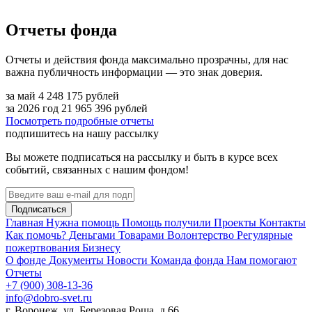
Отчеты фонда
Отчеты и действия фонда максимально прозрачны, для нас
важна публичность информации — это знак доверия.
за май
4 248 175
рублей
за 2026 год
21 965 396
рублей
Посмотреть подробные отчеты
подпишитесь на нашу рассылку
Вы можете подписаться на рассылку и быть в курсе всех
событий, связанных с нашим фондом!
Подписаться
Главная
Нужна помощь
Помощь получили
Проекты
Контакты
Как помочь?
Деньгами
Товарами
Волонтерство
Регулярные
пожертвования
Бизнесу
О фонде
Документы
Новости
Команда фонда
Нам помогают
Отчеты
+7 (900) 308-13-36
info@dobro-svet.ru
г. Воронеж, ул. Березовая Роща, д.66