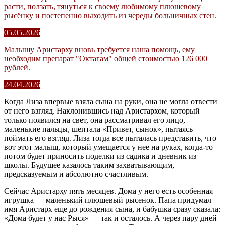
расти, ползать, тянуться к своему любимому плюшевому
рысёнку и постепенно выходить из череды больничных стен.
05.05.2026
Малышу Аристарху вновь требуется наша помощь, ему
необходим препарат "Октагам" общей стоимостью 126 000
рублей.
24.04.2026
Когда Лиза впервые взяла сына на руки, она не могла отвести
от него взгляд. Наклонившись над Аристархом, который
только появился на свет, она рассматривал его лицо,
маленькие пальцы, шептала
«
Привет, сынок
»
, пытаясь
поймать его взгляд. Лиза тогда все пыталась представить, что
вот этот малыш, который умещается у нее на руках, когда-то
потом будет приносить поделки из садика и дневник из
школы. Будущее казалось таким захватывающим,
предсказуемым и абсолютно счастливым.
Сейчас Аристарху пять месяцев. Дома у него есть особенная
игрушка — маленький плюшевый рысенок. Папа придумал
имя Аристарх еще до рождения сына, и бабушка сразу сказала:
«Дома будет у нас Рыся» — так и осталось. А через пару дней