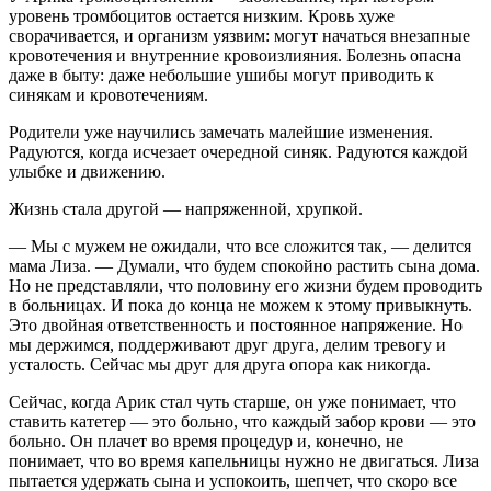
уровень тромбоцитов остается низким. Кровь хуже
сворачивается, и организм уязвим: могут начаться внезапные
кровотечения и внутренние кровоизлияния. Болезнь опасна
даже в быту: даже небольшие ушибы могут приводить к
синякам и кровотечениям.
Родители уже научились замечать малейшие изменения.
Радуются, когда исчезает очередной синяк. Радуются каждой
улыбке и движению.
Жизнь стала другой — напряженной, хрупкой.
— Мы с мужем не ожидали, что все сложится так, — делится
мама Лиза. — Думали, что будем спокойно растить сына дома.
Но не представляли, что половину его жизни будем проводить
в больницах. И пока до конца не можем к этому привыкнуть.
Это двойная ответственность и постоянное напряжение. Но
мы держимся, поддерживают друг друга, делим тревогу и
усталость. Сейчас мы друг для друга опора как никогда.
Сейчас, когда Арик стал чуть старше, он уже понимает, что
ставить катетер — это больно, что каждый забор крови — это
больно. Он плачет во время процедур и, конечно, не
понимает, что во время капельницы нужно не двигаться. Лиза
пытается удержать сына и успокоить, шепчет, что скоро все