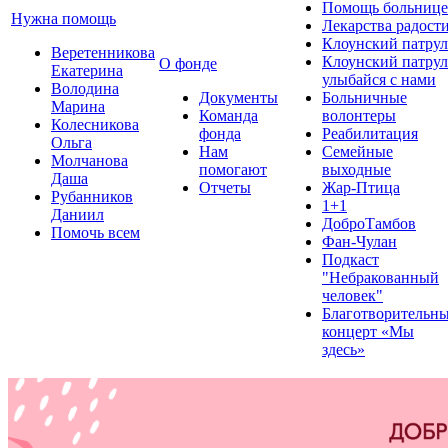
Помощь больнице
Нужна помощь
Лекарства радост
Клоунский патрул
Веретенникова
Клоунский патрул
О фонде
Екатерина
улыбайся с нами
Володина
Документы
Больничные
Марина
Команда
волонтеры
Колесникова
фонда
Реабилитация
Ольга
Нам
Семейные
Молчанова
помогают
выходные
Даша
Отчеты
Жар-Птица
Рубанников
1+1
Даниил
ДоброТамбов
Помочь всем
Фан-Чулан
Подкаст
"Небракованный
человек"
Благотворительн
концерт «Мы
здесь»