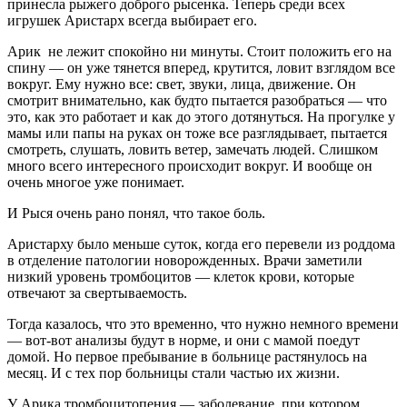
принесла рыжего доброго рысенка. Теперь среди всех
игрушек Аристарх всегда выбирает его.
Арик не лежит спокойно ни минуты. Стоит положить его на
спину — он уже тянется вперед, крутится, ловит взглядом все
вокруг. Ему нужно все: свет, звуки, лица, движение. Он
смотрит внимательно, как будто пытается разобраться — что
это, как это работает и как до этого дотянуться. На прогулке у
мамы или папы на руках он тоже все разглядывает, пытается
смотреть, слушать, ловить ветер, замечать людей. Слишком
много всего интересного происходит вокруг. И вообще он
очень многое уже понимает.
И Рыся очень рано понял, что такое боль.
Аристарху было меньше суток, когда его перевели из роддома
в отделение патологии новорожденных. Врачи заметили
низкий уровень тромбоцитов — клеток крови, которые
отвечают за свертываемость.
Тогда казалось, что это временно, что нужно немного времени
— вот-вот анализы будут в норме, и они с мамой поедут
домой. Но первое пребывание в больнице растянулось на
месяц. И с тех пор больницы стали частью их жизни.
У Арика тромбоцитопения — заболевание, при котором