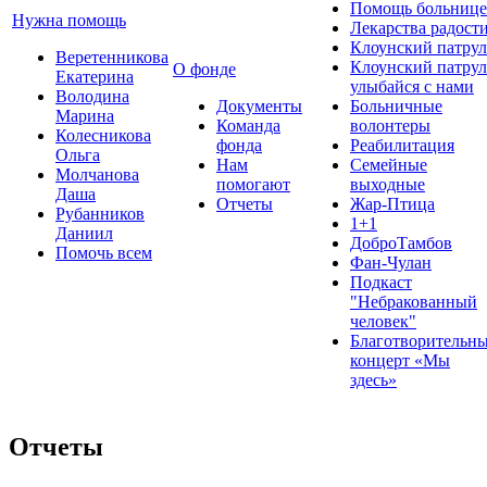
Помощь больнице
Нужна помощь
Лекарства радост
Клоунский патрул
Веретенникова
Клоунский патрул
О фонде
Екатерина
улыбайся с нами
Володина
Документы
Больничные
Марина
Команда
волонтеры
Колесникова
фонда
Реабилитация
Ольга
Нам
Семейные
Молчанова
помогают
выходные
Даша
Отчеты
Жар-Птица
Рубанников
1+1
Даниил
ДоброТамбов
Помочь всем
Фан-Чулан
Подкаст
"Небракованный
человек"
Благотворительн
концерт «Мы
здесь»
Отчеты