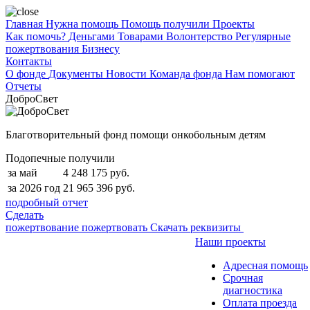
Главная
Нужна помощь
Помощь получили
Проекты
Как помочь?
Деньгами
Товарами
Волонтерство
Регулярные
пожертвования
Бизнесу
Контакты
О фонде
Документы
Новости
Команда фонда
Нам помогают
Отчеты
ДоброСвет
Благотворительный фонд помощи онкобольным детям
Подопечные получили
за май
4 248 175 руб.
за 2026 год
21 965 396 руб.
подробный отчет
Сделать
пожертвование
пожертвовать
Скачать реквизиты
Наши проекты
Адресная помощь
Срочная
диагностика
Оплата проезда